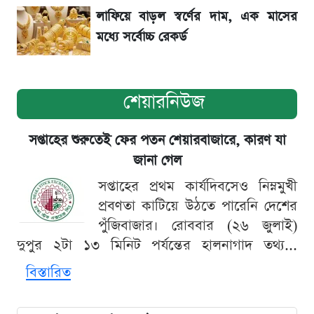
SSC Result হাতে পাওয়ার পর যে ভুলগুলো
লাফিয়ে বাড়ল স্বর্ণের দাম, এক মাসের
করবেন না
মধ্যে সর্বোচ্চ রেকর্ড
শেয়ারনিউজ
সপ্তাহের শুরুতেই ফের পতন শেয়ারবাজারে, কারণ যা
জানা গেল
সপ্তাহের প্রথম কার্যদিবসেও নিম্নমুখী
প্রবণতা কাটিয়ে উঠতে পারেনি দেশের
পুঁজিবাজার। রোববার (২৬ জুলাই)
দুপুর ২টা ১৩ মিনিট পর্যন্তের হালনাগাদ তথ্য...
বিস্তারিত