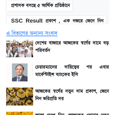
প্রশাসক বসছে ৫ আর্থিক প্রতিষ্ঠানে
SSC Result প্রকাশ , এক নজরে জেনে নিন
পাসের হার ও ফল দেখার নিয়ম
এ বিভাগের অন্যান্য সংবাদ
SSC Result 2026 প্রকাশ সোমবার,
দেশের বাজারে আজকের স্বর্ণের দামে বড়
ওয়েবসাইট ও এসএমএসে জানার নিয়ম
পরিবর্তন
জিএসপি ইনভেস্টমেন্ট নিয়ে বিএসইসির বড় সিদ্ধান্ত,
চেয়ারম্যানের দায়িত্বের পর এবার
তদন্তে যেসব বিষয়
মার্কেন্টাইল ব্যাংকের ইসি
উত্থান-পতনের দোলাচলে শেয়ারবাজার, লেনদেনের
আজকের স্বর্ণের নতুন দাম প্রকাশ, জেনে
শীর্ষে যে ১০ কোম্পানি
নিন ভরিপ্রতি দর
SSC Result প্রকাশ ১০টায়, নতুন এসএমএস