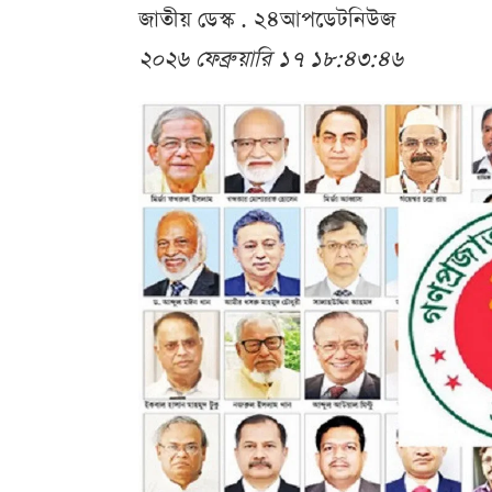
জাতীয় ডেস্ক . ২৪আপডেটনিউজ
২০২৬ ফেব্রুয়ারি ১৭ ১৮:৪৩:৪৬