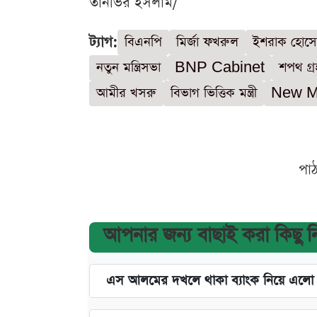
তানভির ইসলাম/
ট্যাগ:
বিএনপি
মির্জা ফখরুল
ইশরাক হোস
নতুন মন্ত্রিসভা
BNP Cabinet
শপথ গ্
আমীর খসরু
বিভাগ ভিত্তিক মন্ত্রী
New Mi
পা
আপনার জন্য বাছাই করা কিছু 
এস আলমের দখলে থাকা ব্যাংক নিয়ে এলো নতু