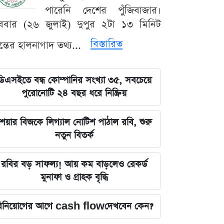
পারেনি দেশের পুঁজিবাজার।
ববার (২৬ জুলাই) দুপুর ২টা ১৩ মিনিট
বিস্তারিত
যন্তের হালনাগাদ তথ্য...
ডিএসইতে বন্ধ কোম্পানির সংখ্যা ৩৫, সবচেয়ে
পুরোনোটি ২৪ বছর ধরে নিষ্ক্রিয়
েয়ার বিজকে লিগ্যাল নোটিশ পাঠাল রবি, শুরু
নতুন বিতর্ক
রবির বড় সাফল্য! আয় কম বাড়লেও রেকর্ড
মুনাফা ও গ্রাহক বৃদ্ধি
িনিয়োগের আগে cash flowদেখবেন কেন?