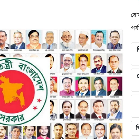
রো
পর্
শ
ব