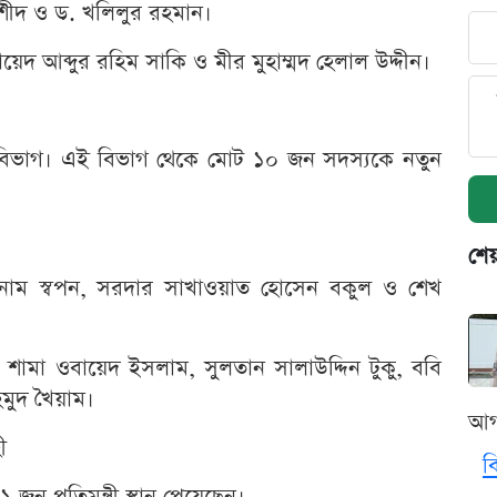
শীদ ও ড. খলিলুর রহমান।
নায়েদ আব্দুর রহিম সাকি ও মীর মুহাম্মদ হেলাল উদ্দীন।
কা বিভাগ। এই বিভাগ থেকে মোট ১০ জন সদস্যকে নতুন
শেয
াম স্বপন, সরদার সাখাওয়াত হোসেন বকুল ও শেখ
ন, শামা ওবায়েদ ইসলাম, সুলতান সালাউদ্দিন টুকু, ববি
হমুদ খৈয়াম।
আগ
ী
ব
 জন প্রতিমন্ত্রী স্থান পেয়েছেন।