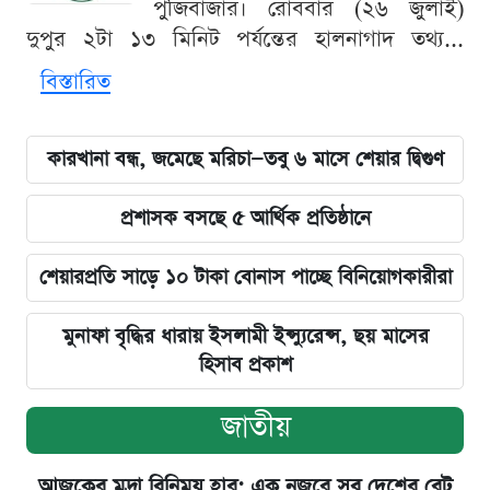
পুঁজিবাজার। রোববার (২৬ জুলাই)
দুপুর ২টা ১৩ মিনিট পর্যন্তের হালনাগাদ তথ্য...
বিস্তারিত
কারখানা বন্ধ, জমেছে মরিচা—তবু ৬ মাসে শেয়ার দ্বিগুণ
প্রশাসক বসছে ৫ আর্থিক প্রতিষ্ঠানে
শেয়ারপ্রতি সাড়ে ১০ টাকা বোনাস পাচ্ছে বিনিয়োগকারীরা
মুনাফা বৃদ্ধির ধারায় ইসলামী ইন্স্যুরেন্স, ছয় মাসের
হিসাব প্রকাশ
জাতীয়
আজকের মুদ্রা বিনিময় হার: এক নজরে সব দেশের রেট