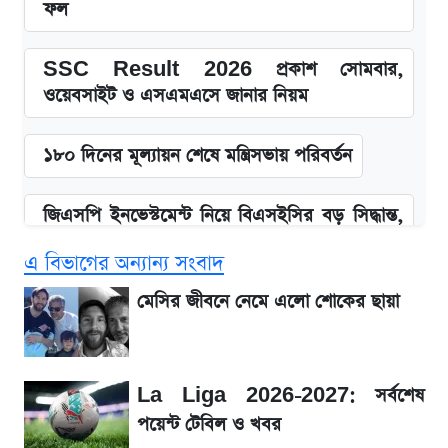
ফল
SSC Result 2026 প্রকাশ সোমবার,
ওয়েবসাইট ও এসএমএসে জানার নিয়ম
১৮০ দিনের মূল্যায়ন শেষে মন্ত্রিসভায় পরিবর্তন
জিএসপি ইনভেস্টমেন্ট নিয়ে বিএসইসির বড় সিদ্ধান্ত,
তদন্তে যেসব বিষয়
এ বিভাগের অন্যান্য সংবাদ
উত্থান-পতনের দোলাচলে শেয়ারবাজার, লেনদেনের
মেসির জীবনে নেমে এলো শোকের ছায়া
শীর্ষে যে ১০ কোম্পানি
আগে দেখে নিন, আজকের সোনার নতুন দাম
La Liga 2026-2027: সর্বশেষ
পয়েন্ট টেবিল ও খবর
SSC Result প্রকাশ ১০টায়, নতুন এসএমএস