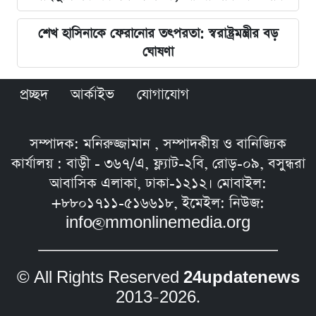
শেখ হাসিনাকে ফেরানোর তৎপরতা: স্বরাষ্ট্রমন্ত্রীর বড়
ঘোষণা
প্রচ্ছদ
আর্কাইভ
যোগাযোগ
সম্পাদক: মনিরুজ্জামান , সম্পাদকীয় ও বানিজ্যিক
কার্যালয় : বাড়ী - ৩৬৭/এ, ফ্ল্যাট-২বি, রোড়-০৯, বসুন্ধরা
আবাসিক এলাকা, ঢাকা-১২১২। মোবাইল:
+৮৮০১৭১১-৫১৬৬১৮, ইমেইল: নিউজ:
info@mmonlinemedia.org
© All Rights Reserved
24updatenews
2013–2026.