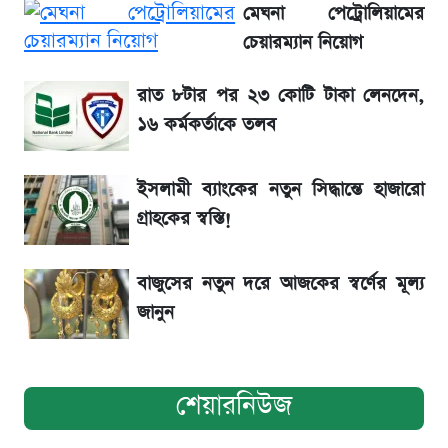
মেঘনা পেট্রোলিয়ামের
রবির বড় সাফল্য! আয় কম বাড়লেও রেকর্ড মুনাফা ও
চেয়ারম্যান নিয়োগ
গ্রাহক বৃদ্ধি
রাত ৮টার পর ২৩ কোটি টাকা লেনদেন,
১৬ কর্মকর্তাকে তলব
শেয়ার বিজকে লিগ্যাল নোটিশ পাঠাল রবি, শুরু নতুন
বিতর্ক
ইসলামী ব্যাংকের নতুন সিদ্ধান্তে হাজারো
সৌদিতে বাংলাদেশিদের আকামা নবায়নে বদলে গেল
গ্রাহকের স্বস্তি!
নিয়ম
বাজুসের নতুন দরে আজকের স্বর্ণের মূল্য
জানুন
শেয়ারনিউজ