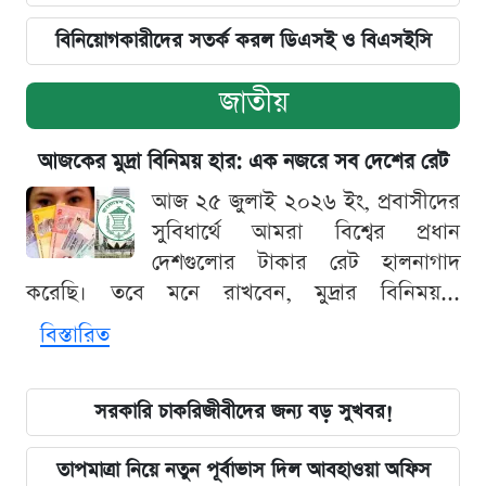
বিনিয়োগকারীদের সতর্ক করল ডিএসই ও বিএসইসি
জাতীয়
আজকের মুদ্রা বিনিময় হার: এক নজরে সব দেশের রেট
আজ ২৫ জুলাই ২০২৬ ইং, প্রবাসীদের
সুবিধার্থে আমরা বিশ্বের প্রধান
দেশগুলোর টাকার রেট হালনাগাদ
করেছি। তবে মনে রাখবেন, মুদ্রার বিনিময়...
বিস্তারিত
সরকারি চাকরিজীবীদের জন্য বড় সুখবর!
তাপমাত্রা নিয়ে নতুন পূর্বাভাস দিল আবহাওয়া অফিস