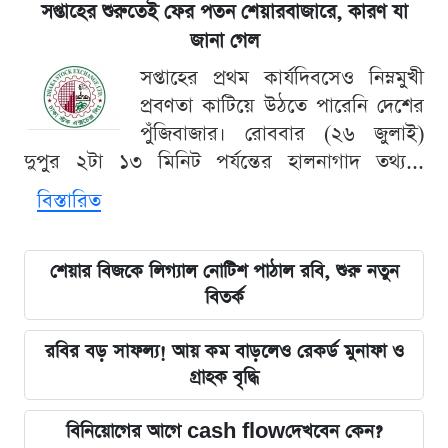
সপ্তাহের শুরুতেই ফের পতন শেয়ারবাজারে, কারণ যা
জানা গেল
সপ্তাহের প্রথম কার্যদিবসেও নিম্নমুখী
প্রবণতা কাটিয়ে উঠতে পারেনি দেশের
পুঁজিবাজার। রোববার (২৬ জুলাই)
দুপুর ২টা ১৩ মিনিট পর্যন্তের হালনাগাদ তথ্য...
বিস্তারিত
শেয়ার বিজকে লিগ্যাল নোটিশ পাঠাল রবি, শুরু নতুন
বিতর্ক
রবির বড় সাফল্য! আয় কম বাড়লেও রেকর্ড মুনাফা ও
গ্রাহক বৃদ্ধি
বিনিয়োগের আগে cash flowদেখবেন কেন?