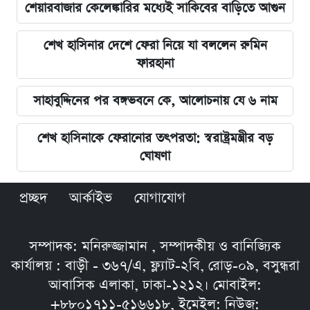
শেয়ারবাজার কেলেঙ্কারির মধ্যেই সাকিবের বাড়িতে আগুন
শেখ হাসিনার দেশে ফেরা নিয়ে যা বললেন রুমিন
ফারহানা
সাহাবুদ্দিনের পর বঙ্গভবনে কে, আলোচনায় যে ৬ নাম
শেখ হাসিনাকে ফেরানোর তৎপরতা: স্বরাষ্ট্রমন্ত্রীর বড়
ঘোষণা
প্রচ্ছদ
আর্কাইভ
যোগাযোগ
সম্পাদক: মনিরুজ্জামান , সম্পাদকীয় ও বানিজ্যিক
কার্যালয় : বাড়ী - ৩৬৭/এ, ফ্ল্যাট-২বি, রোড়-০৯, বসুন্ধরা
আবাসিক এলাকা, ঢাকা-১২১২। মোবাইল:
+৮৮০১৭১১-৫১৬৬১৮, ইমেইল: নিউজ: