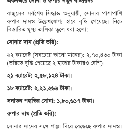
একনজরে সোনা ও রুপার নতুন বাজারদর
বাজুসের সর্বশেষ সিদ্ধান্ত অনুযায়ী, সোনার পাশাপাশি
রুপার দামও উল্লেখযোগ্য হারে বৃদ্ধি পেয়েছে। নিচে
বিস্তারিত মূল্য তালিকা তুলে ধরা হলো:
সোনার দাম (প্রতি ভরি):
২২ ক্যারেট (সবচেয়ে ভালো মানের): ২,৭০,৪৩০ টাকা
(ভরিতে বৃদ্ধি পেয়েছে ২ হাজার টাকারও বেশি)।
২১ ক্যারেট: ২,৫৮,১২৪ টাকা।
১৮ ক্যারেট: ২,২১,২৬৬ টাকা।
সনাতন পদ্ধতির সোনা: ১,৮০,৬১৭ টাকা।
রুপার দাম (প্রতি ভরি):
সোনার দামের সঙ্গে পাল্লা দিয়ে বেড়েছে রুপার দামও।