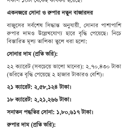
সকাল ১০টা থেকেই কার্যকর হয়েছে।
একনজরে সোনা ও রুপার নতুন বাজারদর
বাজুসের সর্বশেষ সিদ্ধান্ত অনুযায়ী, সোনার পাশাপাশি
রুপার দামও উল্লেখযোগ্য হারে বৃদ্ধি পেয়েছে। নিচে
বিস্তারিত মূল্য তালিকা তুলে ধরা হলো:
সোনার দাম (প্রতি ভরি):
২২ ক্যারেট (সবচেয়ে ভালো মানের): ২,৭০,৪৩০ টাকা
(ভরিতে বৃদ্ধি পেয়েছে ২ হাজার টাকারও বেশি)।
২১ ক্যারেট: ২,৫৮,১২৪ টাকা।
১৮ ক্যারেট: ২,২১,২৬৬ টাকা।
সনাতন পদ্ধতির সোনা: ১,৮০,৬১৭ টাকা।
রুপার দাম (প্রতি ভরি):