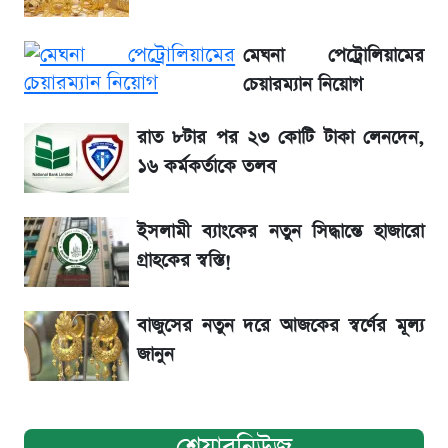
৬ আগস্ট দেশের বাজারে স্বর্ণের দাম
মেঘনা পেট্রোলিয়ামের
রবির বড় সাফল্য! আয় কম বাড়লেও রেকর্ড মুনাফা ও
চেয়ারম্যান নিয়োগ
গ্রাহক বৃদ্ধি
রাত ৮টার পর ২৩ কোটি টাকা লেনদেন,
১৬ কর্মকর্তাকে তলব
শেয়ার বিজকে লিগ্যাল নোটিশ পাঠাল রবি, শুরু নতুন
বিতর্ক
ইসলামী ব্যাংকের নতুন সিদ্ধান্তে হাজারো
সৌদিতে বাংলাদেশিদের আকামা নবায়নে বদলে গেল
গ্রাহকের স্বস্তি!
নিয়ম
বাজুসের নতুন দরে আজকের স্বর্ণের মূল্য
জানুন
শেয়ারনিউজ