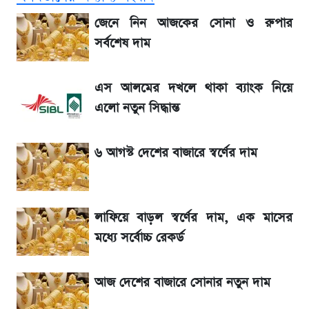
জেনে নিন আজকের সোনা ও রুপার
বাংলাদেশ নিয়ে যা বললেন সজীব ওয়াজেদ জয়
সর্বশেষ দাম
সাকিবের বাড়িতে হামলা নিয়ে মুখ খুললেন দিলীপ
এস আলমের দখলে থাকা ব্যাংক নিয়ে
ঘোষ
এলো নতুন সিদ্ধান্ত
লিটনকে নিয়ে টিম ম্যানেজমেন্টের নতুন পরিকল্পনা
৬ আগস্ট দেশের বাজারে স্বর্ণের দাম
জেনে নিন আজকের সোনা ও রুপার সর্বশেষ দাম
লাফিয়ে বাড়ল স্বর্ণের দাম, এক মাসের
আগামীকালই স্পষ্ট হবে এসএসসি ফল প্রকাশের
মধ্যে সর্বোচ্চ রেকর্ড
তারিখ
আজ দেশের বাজারে সোনার নতুন দাম
তাপমাত্রা নিয়ে নতুন পূর্বাভাস দিল আবহাওয়া অফিস