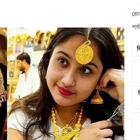
রো
পর্
ব