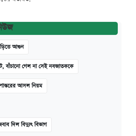
নিউজ
াড়িতে আগুন
িট, বাঁচানো গেল না সেই নবজাতককে
ূপান্তরের আসল নিয়ম
বাব দিল বিদ্যুৎ বিভাগ