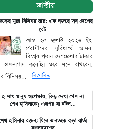
জাতীয়
ের মুদ্রা বিনিময় হার: এক নজরে সব দেশের
রেট
আজ ২৫ জুলাই ২০২৬ ইং,
প্রবাসীদের সুবিধার্থে আমরা
বিশ্বের প্রধান দেশগুলোর টাকার
ট হালনাগাদ করেছি। তবে মনে রাখবেন,
বিস্তারিত
্রার বিনিময়...
২ লাখ মানুষ অপেক্ষায়, কিন্তু দেখা গেল না
শেখ হাসিনাকে! এরপর যা ঘটল...
শেখ হাসিনার বক্তব্য ঘিরে ভারতকে কড়া বার্তা
বাংলাদেশের