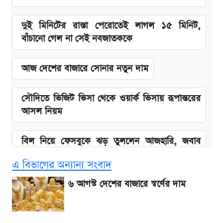
দুই মিনিটের রাস্তা পেরোতেই লাগল ১৫ মিনিট,
বাঁচানো গেল না সেই নবজাতককে
আজ দেশের বাজারে সোনার নতুন দাম
সৌদিতে ভিজিট ভিসা থেকে ওয়ার্ক ভিসায় রূপান্তরের
আসল নিয়ম
বিল নিয়ে ফেসবুকে ঝড় তুললেন আজহারি, জবাব
দিল বিদ্যুৎ বিভাগ
এ বিভাগের অন্যান্য সংবাদ
বাংলাদেশ নিয়ে যা বললেন সজীব ওয়াজেদ জয়
৬ আগস্ট দেশের বাজারে স্বর্ণের দাম
২ লাখ মানুষ অপেক্ষায়, কিন্তু দেখা গেল না শেখ