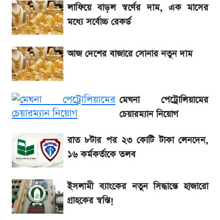
হাসিনাকে! এরপর যা ঘটল...
লাফিয়ে বাড়ল স্বর্ণের দাম, এক মাসের
মধ্যে সর্বোচ্চ রেকর্ড
আগামী ৪ দিনের আবহাওয়া নিয়ে বড় সতর্কবার্তা
আজ দেশের বাজারে সোনার নতুন দাম
লিটনকে নিয়ে টিম ম্যানেজমেন্টের নতুন পরিকল্পনা
আগামীকালই স্পষ্ট হবে এসএসসি ফল প্রকাশের
মেঘনা পেট্রোলিয়ামের
তারিখ
চেয়ারম্যান নিয়োগ
সাকিবের বাড়িতে হামলা নিয়ে মুখ খুললেন দিলীপ
রাত ৮টার পর ২৩ কোটি টাকা লেনদেন,
ঘোষ
১৬ কর্মকর্তাকে তলব
শেখ হাসিনার দেশে ফেরা নিয়ে যা বললেন রুমিন
ইসলামী ব্যাংকের নতুন সিদ্ধান্তে হাজারো
ফারহানা
গ্রাহকের স্বস্তি!
লাফিয়ে বাড়ল স্বর্ণের দাম, এক মাসের মধ্যে সর্বোচ্চ