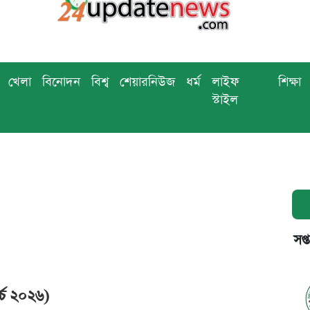
খেলা
বিনোদন
বিশ্ব
শেয়ারনিউজ
ধর্ম
লাইফ
শিক্ষা
স্টাইল
সপ্
র্চ ২০২৬)