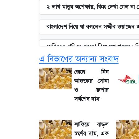
২ লাখ মানুষ অপেক্ষায়, কিন্তু দেখা গেল ন
বাংলাদেশ নিয়ে যা বললেন সজীব ওয়াজেদ 
সাকিবের বাড়িতে হামলা নিয়ে মুখ খুললেন 
এ বিভাগের অন্যান্য সংবাদ
লিটনকে নিয়ে টিম ম্যানেজমেন্টের নতুন পরি
জেনে নিন
আজকের সোনা
আগামীকালই স্পষ্ট হবে এসএসসি ফল প্রকা
ও রুপার
সর্বশেষ দাম
জেনে নিন আজকের সোনা ও রুপার সর্বশেষ
লাফিয়ে বাড়ল
৬ আগস্ট দেশের বাজারে স্বর্ণের দাম
স্বর্ণের দাম, এক