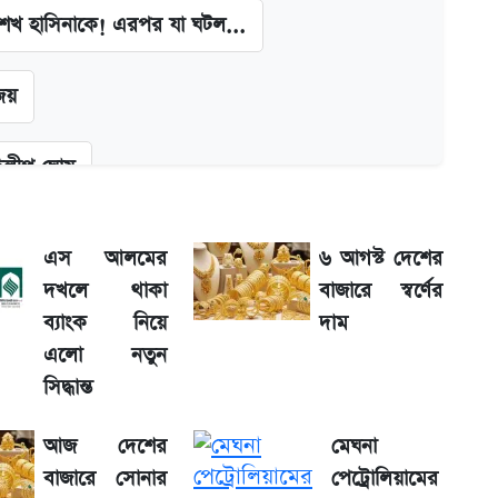
া শেখ হাসিনাকে! এরপর যা ঘটল...
জয়
দিলীপ ঘোষ
কল্পনা
এস আলমের
৬ আগস্ট দেশের
দখলে থাকা
বাজারে স্বর্ণের
শের তারিখ
ব্যাংক নিয়ে
দাম
এলো নতুন
 দাম
সিদ্ধান্ত
আজ দেশের
মেঘনা
বাজারে সোনার
পেট্রোলিয়ামের