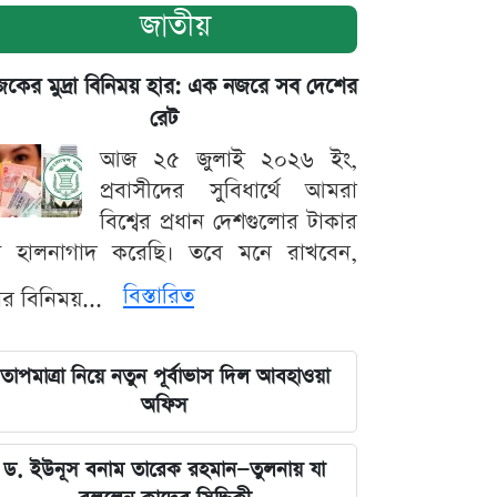
জাতীয়
ের মুদ্রা বিনিময় হার: এক নজরে সব দেশের
রেট
আজ ২৫ জুলাই ২০২৬ ইং,
প্রবাসীদের সুবিধার্থে আমরা
বিশ্বের প্রধান দেশগুলোর টাকার
ট হালনাগাদ করেছি। তবে মনে রাখবেন,
বিস্তারিত
্রার বিনিময়...
তাপমাত্রা নিয়ে নতুন পূর্বাভাস দিল আবহাওয়া
অফিস
ড. ইউনূস বনাম তারেক রহমান—তুলনায় যা