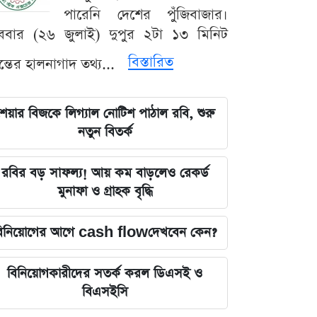
পারেনি দেশের পুঁজিবাজার।
ববার (২৬ জুলাই) দুপুর ২টা ১৩ মিনিট
বিস্তারিত
যন্তের হালনাগাদ তথ্য...
েয়ার বিজকে লিগ্যাল নোটিশ পাঠাল রবি, শুরু
নতুন বিতর্ক
রবির বড় সাফল্য! আয় কম বাড়লেও রেকর্ড
মুনাফা ও গ্রাহক বৃদ্ধি
িনিয়োগের আগে cash flowদেখবেন কেন?
বিনিয়োগকারীদের সতর্ক করল ডিএসই ও
বিএসইসি