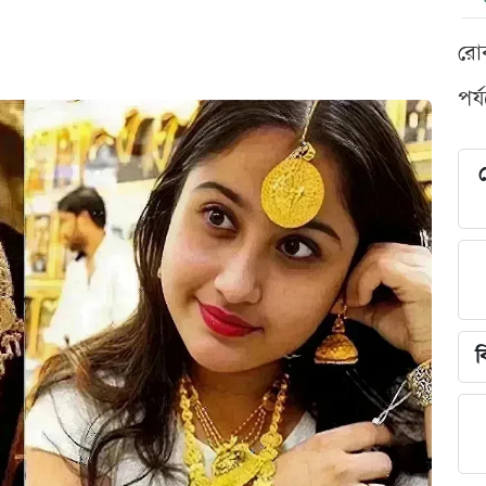
রো
পর্
শ
ব