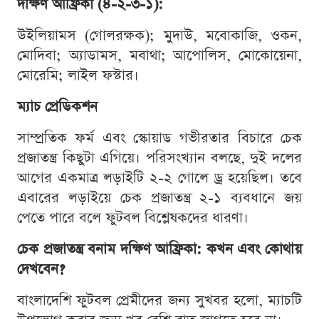
দক্ষিণ আফ্রিকা (৪-২-৩-১):
উইলিয়ামস (গোলরক্ষক); মুদাউ, মবোকাজি, ওকন,
মোদিবা; অ্যাডামস, মবাথা; আপোলিস, মোকোয়েনা,
মোরেমি; লাইল ফস্টার।
ম্যাচ প্রেডিকশন
সাম্প্রতিক ফর্ম এবং স্কোয়াড গভীরতার বিচারে চেক
প্রজাতন্ত্র কিছুটা এগিয়ে। পরিসংখ্যান বলছে, দুই দলের
আগের একমাত্র লড়াইটি ২-২ গোলে ড্র হয়েছিল। তবে
এবারের লড়াইয়ে চেক প্রজাতন্ত্র ২-১ ব্যবধানে জয়
পেতে পারে বলে ফুটবল বিশ্লেষকদের ধারণা।
চেক প্রজাতন্ত্র বনাম দক্ষিণ আফ্রিকা: কখন এবং কোথায়
দেখবেন?
বাংলাদেশি ফুটবল প্রেমীদের জন্য সুখবর হলো, ম্যাচটি