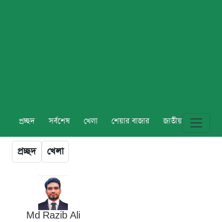
প্রচ্ছদ
সর্বশেষ
খেলা
শেয়ার বাজার
জাতীয়
বিশ্ব
প্রচ্ছদ
খেলা
Md Razib Ali