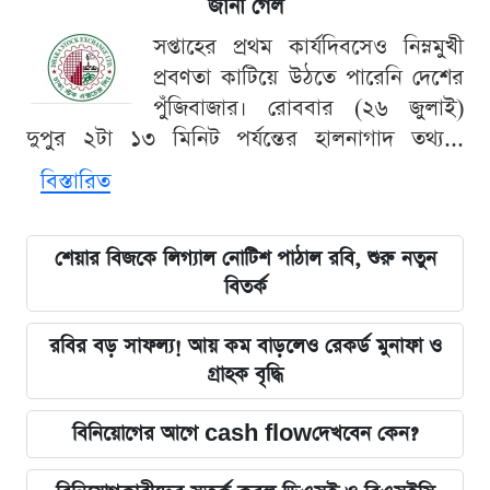
জানা গেল
সপ্তাহের প্রথম কার্যদিবসেও নিম্নমুখী
প্রবণতা কাটিয়ে উঠতে পারেনি দেশের
পুঁজিবাজার। রোববার (২৬ জুলাই)
দুপুর ২টা ১৩ মিনিট পর্যন্তের হালনাগাদ তথ্য...
বিস্তারিত
শেয়ার বিজকে লিগ্যাল নোটিশ পাঠাল রবি, শুরু নতুন
বিতর্ক
রবির বড় সাফল্য! আয় কম বাড়লেও রেকর্ড মুনাফা ও
গ্রাহক বৃদ্ধি
বিনিয়োগের আগে cash flowদেখবেন কেন?