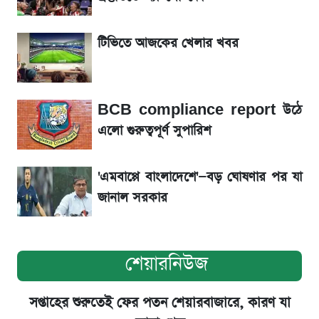
গ্রাহক বৃদ্ধি
টিভিতে আজকের খেলার খবর
শেয়ার বিজকে লিগ্যাল নোটিশ পাঠাল রবি, শুরু নতুন
বিতর্ক
BCB compliance report উঠে
সৌদিতে বাংলাদেশিদের আকামা নবায়নে বদলে গেল
এলো গুরুত্বপূর্ণ সুপারিশ
নিয়ম
'এমবাপ্পে বাংলাদেশে'—বড় ঘোষণার পর যা
জানাল সরকার
শেয়ারনিউজ
সপ্তাহের শুরুতেই ফের পতন শেয়ারবাজারে, কারণ যা