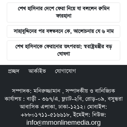
শেখ হাসিনার দেশে ফেরা নিয়ে যা বললেন রুমিন
ফারহানা
সাহাবুদ্দিনের পর বঙ্গভবনে কে, আলোচনায় যে ৬ নাম
শেখ হাসিনাকে ফেরানোর তৎপরতা: স্বরাষ্ট্রমন্ত্রীর বড়
ঘোষণা
প্রচ্ছদ
আর্কাইভ
যোগাযোগ
সম্পাদক: মনিরুজ্জামান , সম্পাদকীয় ও বানিজ্যিক
কার্যালয় : বাড়ী - ৩৬৭/এ, ফ্ল্যাট-২বি, রোড়-০৯, বসুন্ধরা
আবাসিক এলাকা, ঢাকা-১২১২। মোবাইল:
+৮৮০১৭১১-৫১৬৬১৮, ইমেইল: নিউজ:
info@mmonlinemedia.org