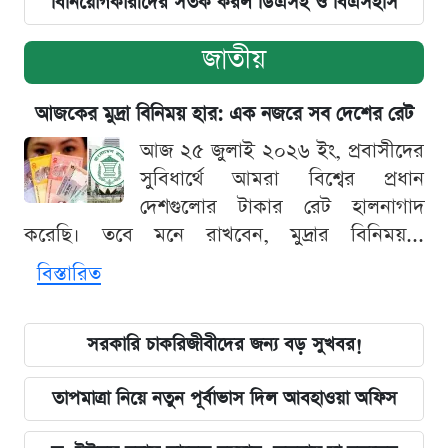
বিনিয়োগকারীদের সতর্ক করল ডিএসই ও বিএসইসি
জাতীয়
আজকের মুদ্রা বিনিময় হার: এক নজরে সব দেশের রেট
আজ ২৫ জুলাই ২০২৬ ইং, প্রবাসীদের
সুবিধার্থে আমরা বিশ্বের প্রধান
দেশগুলোর টাকার রেট হালনাগাদ
করেছি। তবে মনে রাখবেন, মুদ্রার বিনিময়...
বিস্তারিত
সরকারি চাকরিজীবীদের জন্য বড় সুখবর!
তাপমাত্রা নিয়ে নতুন পূর্বাভাস দিল আবহাওয়া অফিস