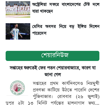
Diego Simeone নতুন চ্যালেঞ্জ প্রস্তুতিতে
অস্ট্রেলিয়া সফরে বাংলাদেশের টেস্ট দলে
অ্যাটলেটিকো
যারা থাকছেন
মেসির অবসর নিয়ে বড় ইঙ্গিত দিলেন
পারেদেস
শেয়ারনিউজ
সপ্তাহের শুরুতেই ফের পতন শেয়ারবাজারে, কারণ যা
জানা গেল
সপ্তাহের প্রথম কার্যদিবসেও নিম্নমুখী
প্রবণতা কাটিয়ে উঠতে পারেনি দেশের
পুঁজিবাজার। রোববার (২৬ জুলাই)
দুপুর ২টা ১৩ মিনিট পর্যন্তের হালনাগাদ তথ্য...