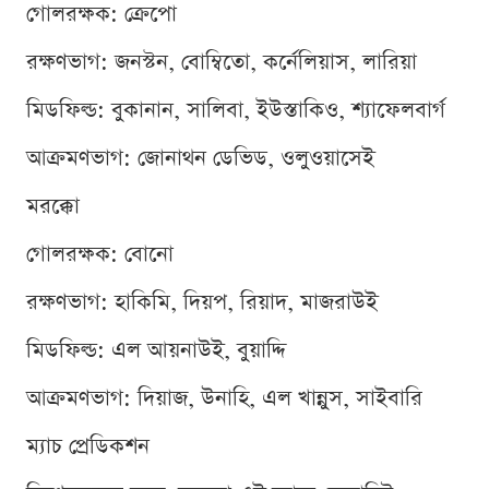
গোলরক্ষক: ক্রেপো
রক্ষণভাগ: জনস্টন, বোম্বিতো, কর্নেলিয়াস, লারিয়া
মিডফিল্ড: বুকানান, সালিবা, ইউস্তাকিও, শ্যাফেলবার্গ
আক্রমণভাগ: জোনাথন ডেভিড, ওলুওয়াসেই
মরক্কো
গোলরক্ষক: বোনো
রক্ষণভাগ: হাকিমি, দিয়প, রিয়াদ, মাজরাউই
মিডফিল্ড: এল আয়নাউই, বুয়াদ্দি
আক্রমণভাগ: দিয়াজ, উনাহি, এল খান্নুস, সাইবারি
ম্যাচ প্রেডিকশন