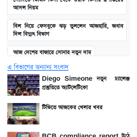
আসল নিয়ম
বিল নিয়ে ফেসবুকে ঝড় তুললেন আজহারি, জবাব
দিল বিদ্যুৎ বিভাগ
আজ দেশের বাজারে সোনার নতুন দাম
এ বিভাগের অন্যান্য সংবাদ
'এমবাপ্পে বাংলাদেশে'—বড় ঘোষণার পর যা জানাল
সরকার
Diego Simeone নতুন চ্যালেঞ্জ
প্রস্তুতিতে অ্যাটলেটিকো
BCB compliance report উঠে এলো
গুরুত্বপূর্ণ সুপারিশ
টিভিতে আজকের খেলার খবর
নবম পে-স্কেল নিয়ে চূড়ান্ত প্রস্তুতি, অপেক্ষা মন্ত্রিসভার
অনুমোদনের
BCB compliance report উঠে