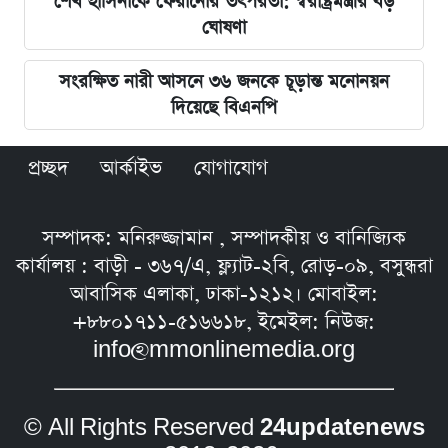
শেখ হাসিনাকে ফেরানোর তৎপরতা: স্বরাষ্ট্রমন্ত্রীর বড়
ঘোষণা
সংরক্ষিত নারী আসনে ৩৬ জনকে চূড়ান্ত মনোনয়ন
দিয়েছে বিএনপি
প্রচ্ছদ
আর্কাইভ
যোগাযোগ
সম্পাদক: মনিরুজ্জামান , সম্পাদকীয় ও বানিজ্যিক
কার্যালয় : বাড়ী - ৩৬৭/এ, ফ্ল্যাট-২বি, রোড়-০৯, বসুন্ধরা
আবাসিক এলাকা, ঢাকা-১২১২। মোবাইল:
+৮৮০১৭১১-৫১৬৬১৮, ইমেইল: নিউজ:
info@mmonlinemedia.org
© All Rights Reserved
24updatenews