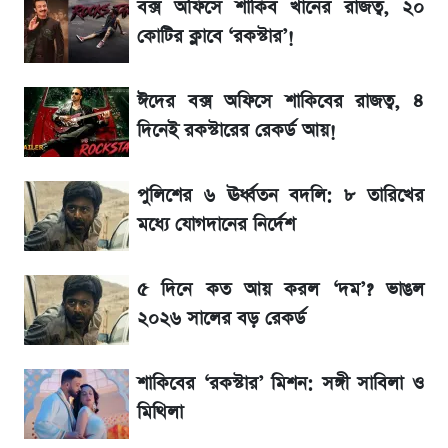
সরকার
বক্স অফিসে শাকিব খানের রাজত্ব, ২০
কোটির ক্লাবে ‘রকস্টার’!
BCB compliance report উঠে এলো
গুরুত্বপূর্ণ সুপারিশ
ঈদের বক্স অফিসে শাকিবের রাজত্ব, ৪
দিনেই রকস্টারের রেকর্ড আয়!
নবম পে-স্কেল নিয়ে চূড়ান্ত প্রস্তুতি, অপেক্ষা মন্ত্রিসভার
অনুমোদনের
পুলিশের ৬ ঊর্ধ্বতন বদলি: ৮ তারিখের
মধ্যে যোগদানের নির্দেশ
আগামী ৪ দিনের আবহাওয়া নিয়ে বড় সতর্কবার্তা
৫ দিনে কত আয় করল ‘দম’? ভাঙল
IMEI নম্বর চেক করার সহজ উপায়; Android ও
২০২৬ সালের বড় রেকর্ড
iPhone-এ IMEI দেখবেন যেভাবে
শাকিবের ‘রকস্টার’ মিশন: সঙ্গী সাবিলা ও
৮ ব্র্যান্ডের ত্বক ফর্সাকারী ক্রিমে ভয়াবহ মাত্রার মার্কারি
মিথিলা
ভবন নির্মাণে নতুন নিয়ম: বাংলাদেশ building