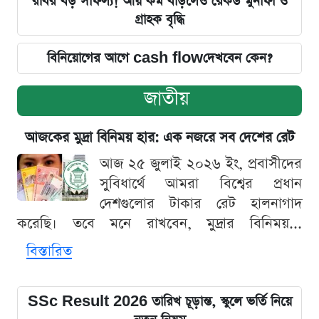
রবির বড় সাফল্য! আয় কম বাড়লেও রেকর্ড মুনাফা ও
গ্রাহক বৃদ্ধি
বিনিয়োগের আগে cash flowদেখবেন কেন?
জাতীয়
আজকের মুদ্রা বিনিময় হার: এক নজরে সব দেশের রেট
আজ ২৫ জুলাই ২০২৬ ইং, প্রবাসীদের
সুবিধার্থে আমরা বিশ্বের প্রধান
দেশগুলোর টাকার রেট হালনাগাদ
করেছি। তবে মনে রাখবেন, মুদ্রার বিনিময়...
বিস্তারিত
SSc Result 2026 তারিখ চূড়ান্ত, স্কুলে ভর্তি নিয়ে