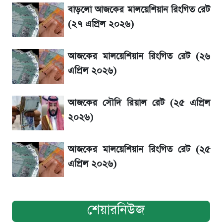
বাড়লো আজকের মালয়েশিয়ান রিংগিত রেট
La Liga 2026-2027: সর্বশেষ পয়েন্ট টেবিল ও
খবর
(২৭ এপ্রিল ২০২৬)
একদিনের ব্যবধানে আজকের সোনার দাম
আজকের মালয়েশিয়ান রিংগিত রেট (২৬
এপ্রিল ২০২৬)
ড. ইউনূস বনাম তারেক রহমান—তুলনায় যা বললেন
কাদের সিদ্দিকী
আজকের সৌদি রিয়াল রেট (২৫ এপ্রিল
২০২৬)
আজকের মালয়েশিয়ান রিংগিত রেট (২৫
এপ্রিল ২০২৬)
শেয়ারনিউজ