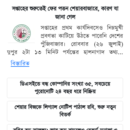
সপ্তাহের শুরুতেই ফের পতন শেয়ারবাজারে, কারণ যা
জানা গেল
সপ্তাহের প্রথম কার্যদিবসেও নিম্নমুখী
প্রবণতা কাটিয়ে উঠতে পারেনি দেশের
পুঁজিবাজার। রোববার (২৬ জুলাই)
দুপুর ২টা ১৩ মিনিট পর্যন্তের হালনাগাদ তথ্য...
বিস্তারিত
ডিএসইতে বন্ধ কোম্পানির সংখ্যা ৩৫, সবচেয়ে
পুরোনোটি ২৪ বছর ধরে নিষ্ক্রিয়
শেয়ার বিজকে লিগ্যাল নোটিশ পাঠাল রবি, শুরু নতুন
বিতর্ক