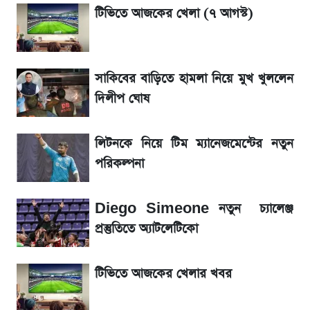
লিটনকে নিয়ে টিম ম্যানেজমেন্টের নতুন পরিকল্পনা
টিভিতে আজকের খেলা (৭ আগস্ট)
জেনে নিন আজকের সোনা ও রুপার সর্বশেষ দাম
সাকিবের বাড়িতে হামলা নিয়ে মুখ খুললেন
আগামীকালই স্পষ্ট হবে এসএসসি ফল প্রকাশের
দিলীপ ঘোষ
তারিখ
লিটনকে নিয়ে টিম ম্যানেজমেন্টের নতুন
তাপমাত্রা নিয়ে নতুন পূর্বাভাস দিল আবহাওয়া অফিস
পরিকল্পনা
৬ আগস্ট দেশের বাজারে স্বর্ণের দাম
Diego Simeone নতুন চ্যালেঞ্জ
রবির বড় সাফল্য! আয় কম বাড়লেও রেকর্ড মুনাফা ও
প্রস্তুতিতে অ্যাটলেটিকো
গ্রাহক বৃদ্ধি
টিভিতে আজকের খেলার খবর
শেয়ার বিজকে লিগ্যাল নোটিশ পাঠাল রবি, শুরু নতুন
বিতর্ক