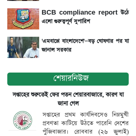
BCB compliance report উঠে
সৌদিতে বাংলাদেশিদের আকামা নবায়নে বদলে গেল
এলো গুরুত্বপূর্ণ সুপারিশ
নিয়ম
'এমবাপ্পে বাংলাদেশে'—বড় ঘোষণার পর যা
জানাল সরকার
শেয়ারনিউজ
সপ্তাহের শুরুতেই ফের পতন শেয়ারবাজারে, কারণ যা
জানা গেল
সপ্তাহের প্রথম কার্যদিবসেও নিম্নমুখী
প্রবণতা কাটিয়ে উঠতে পারেনি দেশের
পুঁজিবাজার। রোববার (২৬ জুলাই)