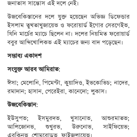
জনাতাস সান্তোস এই দলে নেই।
উজবেকিস্তানের দলে যুক্ত হয়েছেন অভিজ্ঞ ডিফেন্ডার
ইসলাম তুখতাখুজায়েভ ও ফরোয়ার্ড ইগোর সেরগেইভ,
যিনি মার্চের ম্যাচে ছিলেন না। দলের নিয়মিত ফরোয়ার্ড
ববুর আব্দিখোলিকভ এই ম্যাচের জন্য বাদ পড়েছেন।
সম্ভাব্য একাদশ
সংযুক্ত আরব আমিরাত
:
ঈসা; মেলোনি, পিমেন্টা, কুয়াদিও, ইভকোভিচ; নাদের,
রমাদান; হাসান, পেরেইরা, কানেদো; লুকাস।
উজবেকিস্তান
:
ইউসুপভ; ইসমুরদভ, খুসানোভ, আশুরমাতভ;
আলিজোনভ, শুখুরভ, উরুনোভ, সাইফিয়েভ;
এরকিনভ, শোমুরোডভ, ফাইজুলায়েভ।