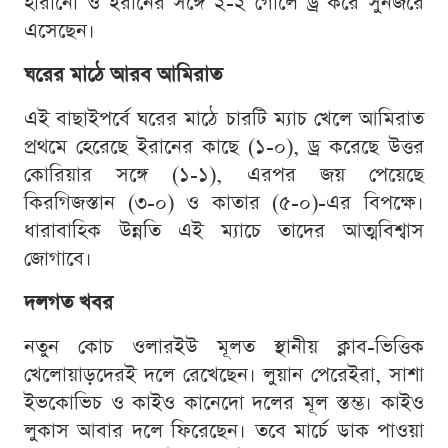
হারানো ও ইরানের সঙ্গে ২-২ গোলে ড্র করে সুনজরে
এসেছেন।
ঘরের মাঠে আরব আমিরাত
এই বাছাইপর্বে ঘরের মাঠে চারটি ম্যাচ খেলে আমিরাত
প্রথমে হেরেছে ইরানের কাছে (১-০), ড্র করেছে উত্তর
কোরিয়ার সঙ্গে (১-১), এরপর জয় পেয়েছে
কিরগিজস্তান (৩-০) ও কাতার (৫-০)-এর বিপক্ষে।
ধারাবাহিক উন্নতি এই ম্যাচে তাদের আত্মবিশ্বাস
জোগাবে।
দলগত খবর
নতুন কোচ ওলারইউ মূলত স্থানীয় ক্লাব-ভিত্তিক
খেলোয়াড়দেরই দলে রেখেছেন। লুয়ান পেরেইরা, সাশা
ইভকোভিচ ও কাইও কানেদো দলের মূল স্তম্ভ। কাইও
লুকাস আবার দলে ফিরেছেন। তবে মার্চে ডাক পাওয়া