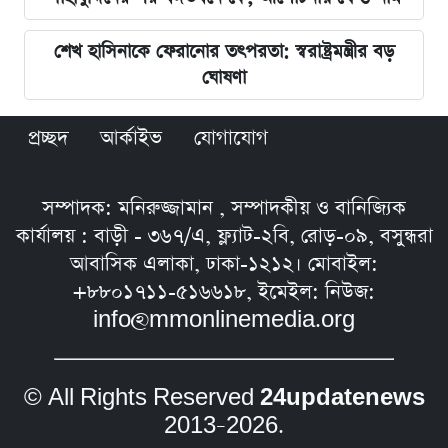
শেখ হাসিনাকে ফেরানোর তৎপরতা: স্বরাষ্ট্রমন্ত্রীর বড়
ঘোষণা
প্রচ্ছদ
আর্কাইভ
যোগাযোগ
সম্পাদক: মনিরুজ্জামান , সম্পাদকীয় ও বানিজ্যিক
কার্যালয় : বাড়ী - ৩৬৭/এ, ফ্ল্যাট-২বি, রোড়-০৯, বসুন্ধরা
আবাসিক এলাকা, ঢাকা-১২১২। মোবাইল:
+৮৮০১৭১১-৫১৬৬১৮, ইমেইল: নিউজ:
info@mmonlinemedia.org
© All Rights Reserved
24updatenews
2013–2026.