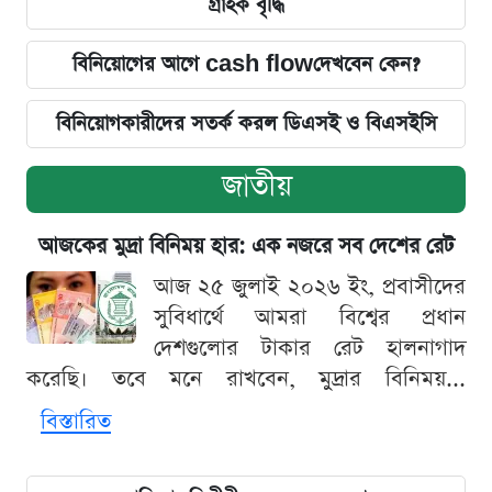
গ্রাহক বৃদ্ধি
বিনিয়োগের আগে cash flowদেখবেন কেন?
বিনিয়োগকারীদের সতর্ক করল ডিএসই ও বিএসইসি
জাতীয়
আজকের মুদ্রা বিনিময় হার: এক নজরে সব দেশের রেট
আজ ২৫ জুলাই ২০২৬ ইং, প্রবাসীদের
সুবিধার্থে আমরা বিশ্বের প্রধান
দেশগুলোর টাকার রেট হালনাগাদ
করেছি। তবে মনে রাখবেন, মুদ্রার বিনিময়...
বিস্তারিত