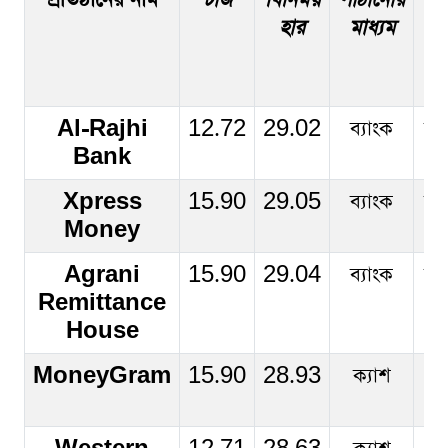
প্রতিষ্ঠানের নাম
চার্জ
বিনিময়
পাঠানোর
তু
হার
মাধ্যম
মাধ
Al-Rajhi
12.72
29.02
ব্যাংক
ব্য
Bank
Xpress
15.90
29.05
ব্যাংক
ব্য
Money
Agrani
15.90
29.04
ব্যাংক
ব্য
Remittance
House
MoneyGram
15.90
28.93
ক্যাশ
ক্