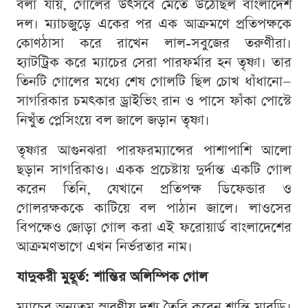
বলা যায়, গোলের উৎসবে মেতে উঠেছিল বাংলাদেশ
দল। ম্যাচজুড়ে একের পর এক আক্রমণে প্রতিপক্ষকে
কোণঠাসা করে রাখেন লাল-সবুজের তরুণীরা।
হ্যাটট্রিক করে ম্যাচের সেরা পারফর্মার হন তৃষ্ণা। তার
তিনটি গোলের মধ্যে শেষ গোলটি ছিল চোখ ধাঁধানো—
সাগরিকার চমৎকার ড্রাইভিং রান ও পাসে ফাঁকা পোস্টে
নিখুঁত প্লেসিংয়ে বল জালে জড়ান তৃষ্ণা।
তৃষ্ণার আগুনঝরা পারফরম্যান্সের পাশাপাশি আলো
ছড়ান সাগরিকাও। একক প্রচেষ্টায় দুর্দান্ত একটি গোল
করেন তিনি, যেখানে প্রতিপক্ষ ডিফেন্ডার ও
গোলরক্ষককে কাটিয়ে বল পাঠান জালে। লাওসের
বিপক্ষেও জোড়া গোল করা এই ফরোয়ার্ড বাংলাদেশের
আক্রমণভাগে এখন নির্ভরতার নাম।
যাদুকরী মুহূর্ত: শান্তির অলিম্পিক গোল
ম্যাচের অন্যতম স্মরণীয় দৃশ্য তৈরি করেন শান্তি মারডি।