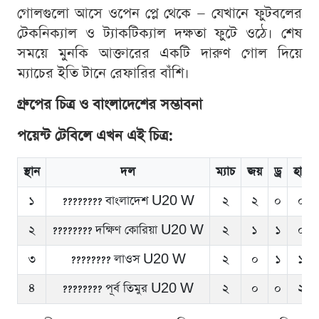
গোলগুলো আসে ওপেন প্লে থেকে — যেখানে ফুটবলের
টেকনিক্যাল ও ট্যাকটিক্যাল দক্ষতা ফুটে ওঠে। শেষ
সময়ে মুনকি আক্তারের একটি দারুণ গোল দিয়ে
ম্যাচের ইতি টানে রেফারির বাঁশি।
গ্রুপের চিত্র ও বাংলাদেশের সম্ভাবনা
পয়েন্ট টেবিলে এখন এই চিত্র:
স্থান
দল
ম্যাচ
জয়
ড্র
হার
১
???????? বাংলাদেশ U20 W
২
২
০
০
২
???????? দক্ষিণ কোরিয়া U20 W
২
১
১
০
৩
???????? লাওস U20 W
২
০
১
১
৪
???????? পূর্ব তিমুর U20 W
২
০
০
২