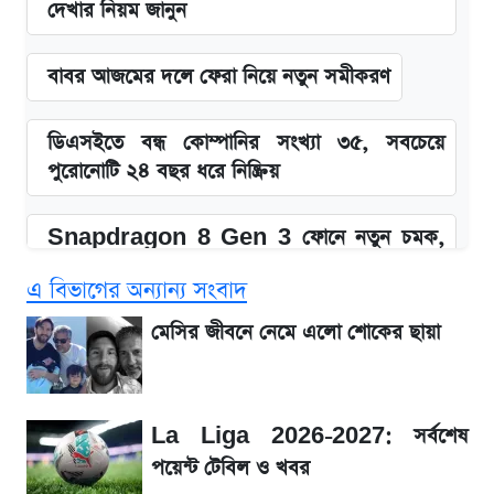
দেখার নিয়ম জানুন
বাবর আজমের দলে ফেরা নিয়ে নতুন সমীকরণ
ডিএসইতে বন্ধ কোম্পানির সংখ্যা ৩৫, সবচেয়ে
পুরোনোটি ২৪ বছর ধরে নিষ্ক্রিয়
Snapdragon 8 Gen 3 ফোনে নতুন চমক,
Redmi K80 নিয়ে আপডেট
এ বিভাগের অন্যান্য সংবাদ
SSC Result 2026: যে ৩ উপায়ে জানা যাবে
মেসির জীবনে নেমে এলো শোকের ছায়া
ফল
১৮০ দিনের মূল্যায়ন শেষে মন্ত্রিসভায় পরিবর্তন
La Liga 2026-2027: সর্বশেষ
পয়েন্ট টেবিল ও খবর
জেনে নিন আজকের সোনা ও রুপার সর্বশেষ দাম