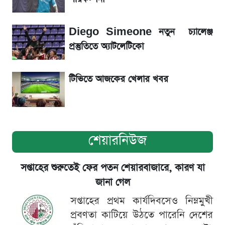
ড. ইউনূস বনাম তারেক রহমান—তুলনায় যা বললেন
কাদের সিদ্দিকী
Diego Simeone নতুন চ্যালেঞ্জ
প্রস্তুতিতে অ্যাটলেটিকো
টিভিতে আজকের খেলার খবর
শেয়ারনিউজ
সপ্তাহের শুরুতেই ফের পতন শেয়ারবাজারে, কারণ যা
জানা গেল
সপ্তাহের প্রথম কার্যদিবসেও নিম্নমুখী
প্রবণতা কাটিয়ে উঠতে পারেনি দেশের