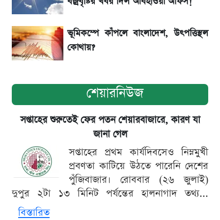
বজ্রবৃষ্টির খবর দিল আবহাওয়া অফিস!
নিয়ম
ভূমিকম্পে কাঁপলে বাংলাদেশ, উৎপত্তিস্থল
কোথায়?
শেয়ারনিউজ
সপ্তাহের শুরুতেই ফের পতন শেয়ারবাজারে, কারণ যা
জানা গেল
সপ্তাহের প্রথম কার্যদিবসেও নিম্নমুখী
প্রবণতা কাটিয়ে উঠতে পারেনি দেশের
পুঁজিবাজার। রোববার (২৬ জুলাই)
দুপুর ২টা ১৩ মিনিট পর্যন্তের হালনাগাদ তথ্য...
বিস্তারিত