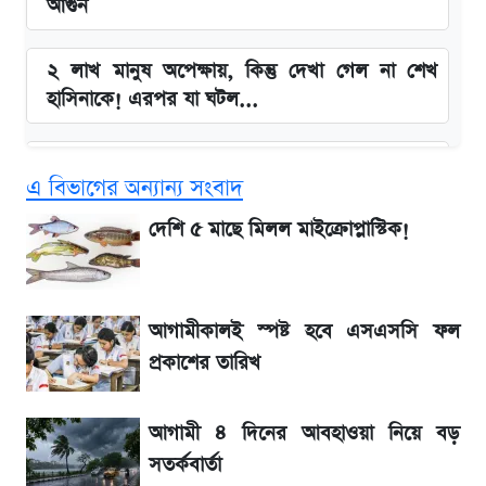
আগুন
২ লাখ মানুষ অপেক্ষায়, কিন্তু দেখা গেল না শেখ
হাসিনাকে! এরপর যা ঘটল...
Snapdragon 8 Gen 3 ফোনে নতুন চমক,
এ বিভাগের অন্যান্য সংবাদ
Redmi K80 নিয়ে আপডেট
দেশি ৫ মাছে মিলল মাইক্রোপ্লাস্টিক!
বাংলাদেশ নিয়ে যা বললেন সজীব ওয়াজেদ জয়
সাকিবের বাড়িতে হামলা নিয়ে মুখ খুললেন দিলীপ
আগামীকালই স্পষ্ট হবে এসএসসি ফল
ঘোষ
প্রকাশের তারিখ
লিটনকে নিয়ে টিম ম্যানেজমেন্টের নতুন পরিকল্পনা
আগামী ৪ দিনের আবহাওয়া নিয়ে বড়
সতর্কবার্তা
জেনে নিন আজকের সোনা ও রুপার সর্বশেষ দাম