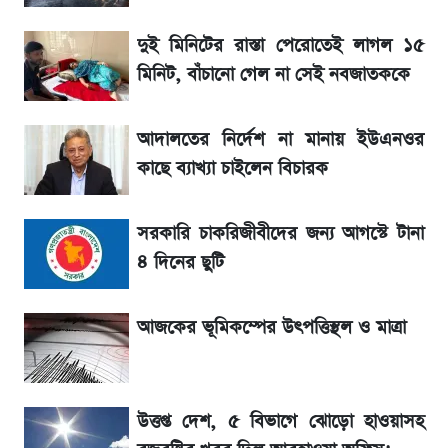
দুই মিনিটের রাস্তা পেরোতেই লাগল ১৫
আগামীকালই স্পষ্ট হবে এসএসসি ফল প্রকাশের
মিনিট, বাঁচানো গেল না সেই নবজাতককে
তারিখ
আদালতের নির্দেশ না মানায় ইউএনওর
তাপমাত্রা নিয়ে নতুন পূর্বাভাস দিল আবহাওয়া অফিস
কাছে ব্যাখ্যা চাইলেন বিচারক
৬ আগস্ট দেশের বাজারে স্বর্ণের দাম
সরকারি চাকরিজীবীদের জন্য আগস্টে টানা
রবির বড় সাফল্য! আয় কম বাড়লেও রেকর্ড মুনাফা ও
৪ দিনের ছুটি
গ্রাহক বৃদ্ধি
আজকের ভূমিকম্পের উৎপত্তিস্থল ও মাত্রা
শেয়ার বিজকে লিগ্যাল নোটিশ পাঠাল রবি, শুরু নতুন
বিতর্ক
উত্তপ্ত দেশ, ৫ বিভাগে ঝোড়ো হাওয়াসহ
সৌদিতে বাংলাদেশিদের আকামা নবায়নে বদলে গেল