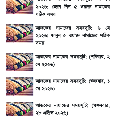
২০২৬; জেনে নিন ৫ ওয়াক্ত নামাজের
সঠিক সময়
৬ আগস্ট দেশের বাজারে স্বর্ণের দাম
আজকের নামাজের সময়সূচি: ৬ মে
রবির বড় সাফল্য! আয় কম বাড়লেও রেকর্ড মুনাফা ও
২০২৬; জানুন ৫ ওয়াক্ত নামাজের সঠিক
গ্রাহক বৃদ্ধি
সময়
শেয়ার বিজকে লিগ্যাল নোটিশ পাঠাল রবি, শুরু নতুন
আজকের নামাজের সময়সূচি: (শনিবার, ২
বিতর্ক
মে ২০২৬)
সৌদিতে বাংলাদেশিদের আকামা নবায়নে বদলে গেল
আজকের নামাজের সময়সূচি: (শুক্রবার, ১
নিয়ম
মে ২০২৬)
আজকের নামাজের সময়সূচি: (মঙ্গলবার,
২৮ এপ্রিল ২০২৬)