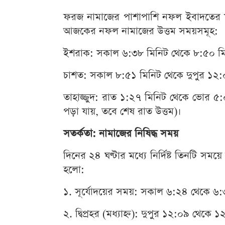
ফরজ নামাজের পাশাপাশি নফল ইবাদতের মা
আজকের নফল নামাজের উত্তম সময়সমূহ:
ইশরাক: সকাল ৬:৩৮ মিনিট থেকে ৮:৫০ মিনি
চাশত: সকাল ৮:৫১ মিনিট থেকে দুপুর ১২:০৮
তাহাজ্জুদ: রাত ১:২৭ মিনিট থেকে ভোর ৫:০
পড়া যায়, তবে শেষ রাত উত্তম)।
সতর্কতা: নামাজের নিষিদ্ধ সময়
দিনের ২৪ ঘণ্টার মধ্যে নির্দিষ্ট তিনটি স
হলো:
১. সূর্যোদয়ের সময়: সকাল ৬:২৪ থেকে ৬:৩৭
২. দ্বিপ্রহর (মধ্যাহ্ন): দুপুর ১২:০৯ থেকে ১২