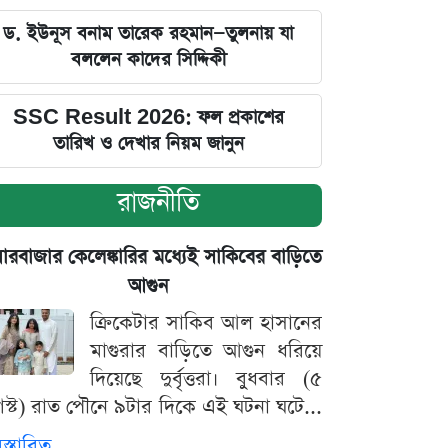
ড. ইউনূস বনাম তারেক রহমান—তুলনায় যা
বললেন কাদের সিদ্দিকী
SSC Result 2026: ফল প্রকাশের
তারিখ ও দেখার নিয়ম জানুন
রাজনীতি
়ারবাজার কেলেঙ্কারির মধ্যেই সাকিবের বাড়িতে
আগুন
ক্রিকেটার সাকিব আল হাসানের
মাগুরার বাড়িতে আগুন ধরিয়ে
দিয়েছে দুর্বৃত্তরা। বুধবার (৫
স্ট) রাত পৌনে ৯টার দিকে এই ঘটনা ঘটে...
িস্তারিত