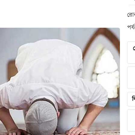
রো
পর্
শ
ব