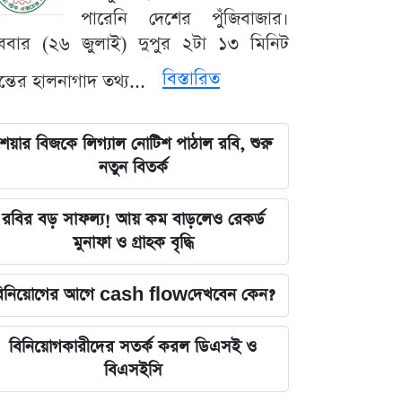
পারেনি দেশের পুঁজিবাজার।
ববার (২৬ জুলাই) দুপুর ২টা ১৩ মিনিট
বিস্তারিত
যন্তের হালনাগাদ তথ্য...
েয়ার বিজকে লিগ্যাল নোটিশ পাঠাল রবি, শুরু
নতুন বিতর্ক
রবির বড় সাফল্য! আয় কম বাড়লেও রেকর্ড
মুনাফা ও গ্রাহক বৃদ্ধি
িনিয়োগের আগে cash flowদেখবেন কেন?
বিনিয়োগকারীদের সতর্ক করল ডিএসই ও
বিএসইসি