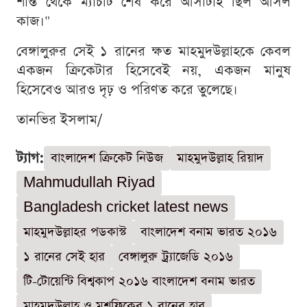
শান্ত থেকে ম্যাচটি শেষ করে আসাটাই ছিল আসল
কাজ।"
বেঙ্গালুরুর সেই ১ রানের ক্ষত মাহমুদউল্লাহকে কেবল
একজন ক্রিকেটার হিসেবেই নয়, একজন মানুষ
হিসেবেও আরও দৃঢ় ও পরিণত করে তুলেছে।
তানভির ইসলাম/
ট্যাগ:
বাংলাদেশ ক্রিকেট নিউজ
মাহমুদউল্লাহ রিয়াদ
Mahmudullah Riyad
Bangladesh cricket latest news
মাহমুদউল্লাহর পডকাস্ট
বাংলাদেশ বনাম ভারত ২০১৬
১ রানের সেই হার
বেঙ্গালুরু ট্র্যাজেডি ২০১৬
টি-টোয়েন্টি বিশ্বকাপ ২০১৬ বাংলাদেশ বনাম ভারত
মাহমুদউল্লাহ ও মুশফিকের ১ রানের হার