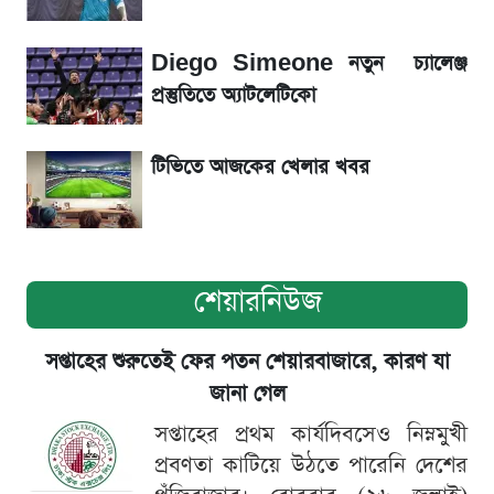
ড. ইউনূস বনাম তারেক রহমান—তুলনায় যা বললেন
কাদের সিদ্দিকী
Diego Simeone নতুন চ্যালেঞ্জ
প্রস্তুতিতে অ্যাটলেটিকো
টিভিতে আজকের খেলার খবর
শেয়ারনিউজ
সপ্তাহের শুরুতেই ফের পতন শেয়ারবাজারে, কারণ যা
জানা গেল
সপ্তাহের প্রথম কার্যদিবসেও নিম্নমুখী
প্রবণতা কাটিয়ে উঠতে পারেনি দেশের