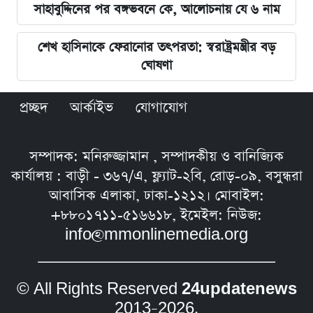
সাহাবুদ্দিনের পর বঙ্গভবনে কে, আলোচনায় যে ৬ নাম
শেখ হাসিনাকে ফেরানোর তৎপরতা: স্বরাষ্ট্রমন্ত্রীর বড়
ঘোষণা
প্রচ্ছদ
আর্কাইভ
যোগাযোগ
সম্পাদক: মনিরুজ্জামান , সম্পাদকীয় ও বানিজ্যিক
কার্যালয় : বাড়ী - ৩৬৭/এ, ফ্ল্যাট-২বি, রোড়-০৯, বসুন্ধরা
আবাসিক এলাকা, ঢাকা-১২১২। মোবাইল:
+৮৮০১৭১১-৫১৬৬১৮, ইমেইল: নিউজ:
info@mmonlinemedia.org
© All Rights Reserved
24updatenews
2013–2026.