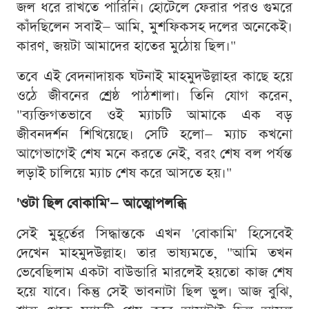
জল ধরে রাখতে পারিনি। হোটেলে ফেরার পরও গুমরে
কাঁদছিলেন সবাই— আমি, মুশফিকসহ দলের অনেকেই।
কারণ, জয়টা আমাদের হাতের মুঠোয় ছিল।"
তবে এই বেদনাদায়ক ঘটনাই মাহমুদউল্লাহর কাছে হয়ে
ওঠে জীবনের শ্রেষ্ঠ পাঠশালা। তিনি যোগ করেন,
"ব্যক্তিগতভাবে ওই ম্যাচটি আমাকে এক বড়
জীবনদর্শন শিখিয়েছে। সেটি হলো— ম্যাচ কখনো
আগেভাগেই শেষ মনে করতে নেই, বরং শেষ বল পর্যন্ত
লড়াই চালিয়ে ম্যাচ শেষ করে আসতে হয়।"
'ওটা ছিল বোকামি'— আত্মোপলব্ধি
সেই মুহূর্তের সিদ্ধান্তকে এখন 'বোকামি' হিসেবেই
দেখেন মাহমুদউল্লাহ। তার ভাষ্যমতে, "আমি তখন
ভেবেছিলাম একটা বাউন্ডারি মারলেই হয়তো কাজ শেষ
হয়ে যাবে। কিন্তু সেই ভাবনাটা ছিল ভুল। আজ বুঝি,