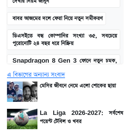
দেখার নিয়ম জানুন
বাবর আজমের দলে ফেরা নিয়ে নতুন সমীকরণ
ডিএসইতে বন্ধ কোম্পানির সংখ্যা ৩৫, সবচেয়ে
পুরোনোটি ২৪ বছর ধরে নিষ্ক্রিয়
Snapdragon 8 Gen 3 ফোনে নতুন চমক,
Redmi K80 নিয়ে আপডেট
এ বিভাগের অন্যান্য সংবাদ
SSC Result 2026: যে ৩ উপায়ে জানা যাবে
মেসির জীবনে নেমে এলো শোকের ছায়া
ফল
১৮০ দিনের মূল্যায়ন শেষে মন্ত্রিসভায় পরিবর্তন
La Liga 2026-2027: সর্বশেষ
পয়েন্ট টেবিল ও খবর
জেনে নিন আজকের সোনা ও রুপার সর্বশেষ দাম