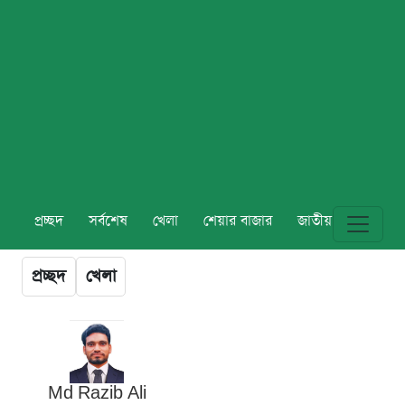
প্রচ্ছদ
সর্বশেষ
খেলা
শেয়ার বাজার
জাতীয়
বিশ্ব
প্রচ্ছদ
খেলা
Md Razib Ali