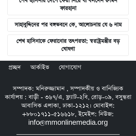
শেখ হাসিনার দেশে ফেরা নিয়ে যা বললেন রুমিন
ফারহানা
সাহাবুদ্দিনের পর বঙ্গভবনে কে, আলোচনায় যে ৬ নাম
শেখ হাসিনাকে ফেরানোর তৎপরতা: স্বরাষ্ট্রমন্ত্রীর বড়
ঘোষণা
প্রচ্ছদ
আর্কাইভ
যোগাযোগ
সম্পাদক: মনিরুজ্জামান , সম্পাদকীয় ও বানিজ্যিক
কার্যালয় : বাড়ী - ৩৬৭/এ, ফ্ল্যাট-২বি, রোড়-০৯, বসুন্ধরা
আবাসিক এলাকা, ঢাকা-১২১২। মোবাইল:
+৮৮০১৭১১-৫১৬৬১৮, ইমেইল: নিউজ:
info@mmonlinemedia.org