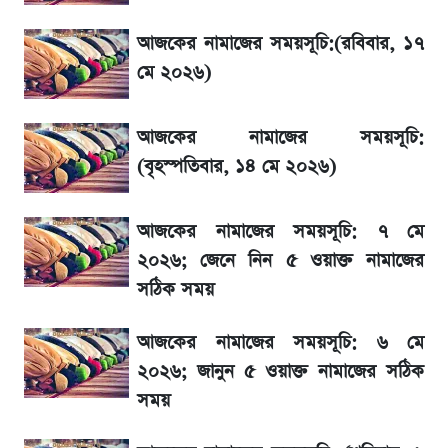
তারিখ
আজকের নামাজের সময়সূচি:(রবিবার, ১৭
৬ আগস্ট দেশের বাজারে স্বর্ণের দাম
মে ২০২৬)
শেখ হাসিনার দেশে ফেরা নিয়ে যা বললেন রুমিন
আজকের নামাজের সময়সূচি:
ফারহানা
(বৃহস্পতিবার, ১৪ মে ২০২৬)
লাফিয়ে বাড়ল স্বর্ণের দাম, এক মাসের মধ্যে সর্বোচ্চ
আজকের নামাজের সময়সূচি: ৭ মে
রেকর্ড
২০২৬; জেনে নিন ৫ ওয়াক্ত নামাজের
সঠিক সময়
শেয়ার বিজকে লিগ্যাল নোটিশ পাঠাল রবি, শুরু নতুন
বিতর্ক
আজকের নামাজের সময়সূচি: ৬ মে
২০২৬; জানুন ৫ ওয়াক্ত নামাজের সঠিক
রবির বড় সাফল্য! আয় কম বাড়লেও রেকর্ড মুনাফা ও
সময়
গ্রাহক বৃদ্ধি