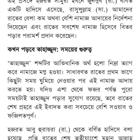
এই প্রসঙ্গে হজরত সামুরা ইবনে জুনদুব (রা.) বর্ণিত
একটি হাদিসে এসেছে, রাসুলুল্লাহ (সা.) আমাদের
রাতের বেলা কম অথবা বেশি নামাজ আদায়ের নির্দেশনা
দিয়েছেন এবং রাতের সবশেষ নামাজ হিসেবে বিতর
পড়ার পরামর্শ প্রদান করেছেন।
কখন পড়বে তাহাজ্জুদ: সময়ের গুরুত্ব
‘তাহাজ্জুদ’ শব্দটির আভিধানিক অর্থ হলো নিদ্রা ত্যাগ
করে নামাজে মগ্ন হওয়া। সাধারণত রাতের প্রথম ভাগে
কিছুটা সময় ঘুমিয়ে নেওয়ার পর এই নামাজ আদায়
করতে হয়। যদিও এশা থেকে ফজর পর্যন্ত পুরো
সময়টাই তাহাজ্জুদ পড়ার সুযোগ রয়েছে, তবে রাতের
শেষ প্রহরে এই ইবাদত করা সবচেয়ে বেশি সওয়াব ও
ফজিলতপূর্ণ।
হজরত আবু হুরায়রা (রা.) থেকে বর্ণিত হাদিসে বলা
হয়েছে, প্রতি রাতের শেষ তৃতীয়াংশে মহান আল্লাহ