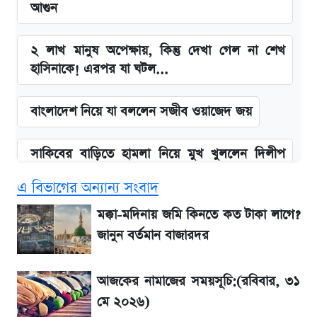
আগুন
২ লাখ মানুষ অপেক্ষায়, কিন্তু দেখা গেল না শেখ
হাসিনাকে! এরপর যা ঘটল...
বাংলাদেশ নিয়ে যা বললেন সজীব ওয়াজেদ জয়
সাকিবের বাড়িতে হামলা নিয়ে মুখ খুললেন দিলীপ
ঘোষ
এ বিভাগের অন্যান্য সংবাদ
আগামী ৪ দিনের আবহাওয়া নিয়ে বড় সতর্কবার্তা
মক্কা-মদিনায় জমি কিনতে কত টাকা লাগে?
জানুন বর্তমান বাজারদর
লিটনকে নিয়ে টিম ম্যানেজমেন্টের নতুন পরিকল্পনা
আজকের নামাজের সময়সূচি:(রবিবার, ৩১
আগামীকালই স্পষ্ট হবে এসএসসি ফল প্রকাশের
মে ২০২৬)