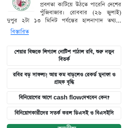
প্রবণতা কাটিয়ে উঠতে পারেনি দেশের
পুঁজিবাজার। রোববার (২৬ জুলাই)
দুপুর ২টা ১৩ মিনিট পর্যন্তের হালনাগাদ তথ্য...
বিস্তারিত
শেয়ার বিজকে লিগ্যাল নোটিশ পাঠাল রবি, শুরু নতুন
বিতর্ক
রবির বড় সাফল্য! আয় কম বাড়লেও রেকর্ড মুনাফা ও
গ্রাহক বৃদ্ধি
বিনিয়োগের আগে cash flowদেখবেন কেন?
বিনিয়োগকারীদের সতর্ক করল ডিএসই ও বিএসইসি