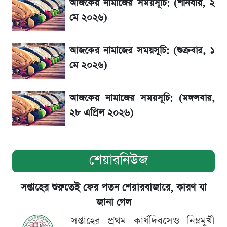
আজকের নামাজের সময়সূচি: (শনিবার, ২
এস আলমের দখলে থাকা ব্যাংক নিয়ে এলো নতুন
মে ২০২৬)
সিদ্ধান্ত
আজকের নামাজের সময়সূচি: (শুক্রবার, ১
সৌদিতে বাংলাদেশিদের আকামা নবায়নে বদলে গেল
মে ২০২৬)
নিয়ম
আজকের নামাজের সময়সূচি: (মঙ্গলবার,
২৮ এপ্রিল ২০২৬)
শেয়ারনিউজ
সপ্তাহের শুরুতেই ফের পতন শেয়ারবাজারে, কারণ যা
জানা গেল
সপ্তাহের প্রথম কার্যদিবসেও নিম্নমুখী