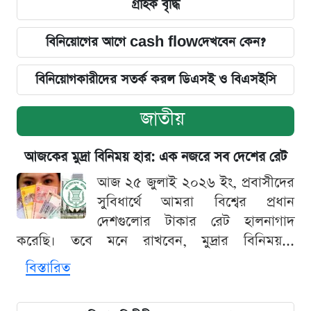
গ্রাহক বৃদ্ধি
বিনিয়োগের আগে cash flowদেখবেন কেন?
বিনিয়োগকারীদের সতর্ক করল ডিএসই ও বিএসইসি
জাতীয়
আজকের মুদ্রা বিনিময় হার: এক নজরে সব দেশের রেট
আজ ২৫ জুলাই ২০২৬ ইং, প্রবাসীদের
সুবিধার্থে আমরা বিশ্বের প্রধান
দেশগুলোর টাকার রেট হালনাগাদ
করেছি। তবে মনে রাখবেন, মুদ্রার বিনিময়...
বিস্তারিত