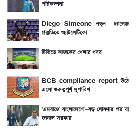
পরিকল্পনা
৬ আগস্ট দেশের বাজারে স্বর্ণের দাম
Diego Simeone নতুন চ্যালেঞ্জ
রবির বড় সাফল্য! আয় কম বাড়লেও রেকর্ড মুনাফা ও
প্রস্তুতিতে অ্যাটলেটিকো
গ্রাহক বৃদ্ধি
টিভিতে আজকের খেলার খবর
শেয়ার বিজকে লিগ্যাল নোটিশ পাঠাল রবি, শুরু নতুন
বিতর্ক
BCB compliance report উঠে
সৌদিতে বাংলাদেশিদের আকামা নবায়নে বদলে গেল
এলো গুরুত্বপূর্ণ সুপারিশ
নিয়ম
'এমবাপ্পে বাংলাদেশে'—বড় ঘোষণার পর যা
জানাল সরকার