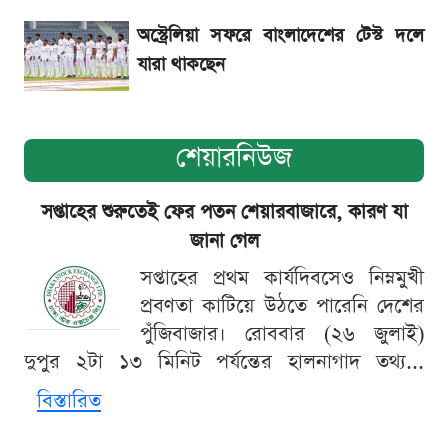
অস্ট্রেলিয়া সফরে বাংলাদেশের টেস্ট দলে
যারা থাকছেন
শেয়ারনিউজ
সপ্তাহের শুরুতেই ফের পতন শেয়ারবাজারে, কারণ যা
জানা গেল
সপ্তাহের প্রথম কার্যদিবসেও নিম্নমুখী
প্রবণতা কাটিয়ে উঠতে পারেনি দেশের
পুঁজিবাজার। রোববার (২৬ জুলাই)
দুপুর ২টা ১৩ মিনিট পর্যন্তের হালনাগাদ তথ্য...
বিস্তারিত