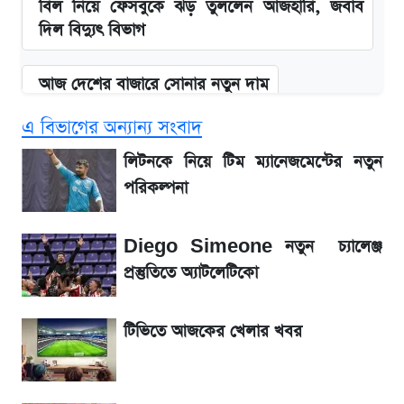
বিল নিয়ে ফেসবুকে ঝড় তুললেন আজহারি, জবাব
দিল বিদ্যুৎ বিভাগ
আজ দেশের বাজারে সোনার নতুন দাম
এ বিভাগের অন্যান্য সংবাদ
'এমবাপ্পে বাংলাদেশে'—বড় ঘোষণার পর যা জানাল
সরকার
লিটনকে নিয়ে টিম ম্যানেজমেন্টের নতুন
পরিকল্পনা
BCB compliance report উঠে এলো
গুরুত্বপূর্ণ সুপারিশ
Diego Simeone নতুন চ্যালেঞ্জ
প্রস্তুতিতে অ্যাটলেটিকো
নবম পে-স্কেল নিয়ে চূড়ান্ত প্রস্তুতি, অপেক্ষা মন্ত্রিসভার
অনুমোদনের
টিভিতে আজকের খেলার খবর
আগামী ৪ দিনের আবহাওয়া নিয়ে বড় সতর্কবার্তা