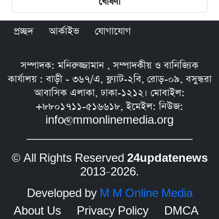
ঘোষণা
প্রচ্ছদ
আর্কাইভ
যোগাযোগ
সম্পাদক: মনিরুজ্জামান , সম্পাদকীয় ও বানিজ্যিক
কার্যালয় : বাড়ী - ৩৬৭/এ, ফ্ল্যাট-২বি, রোড়-০৯, বসুন্ধরা
আবাসিক এলাকা, ঢাকা-১২১২। মোবাইল:
+৮৮০১৭১১-৫১৬৬১৮, ইমেইল: নিউজ:
info@mmonlinemedia.org
© All Rights Reserved
24updatenews
2013–2026.
Developed by
M M Online Media
About Us
Privacy Policy
DMCA