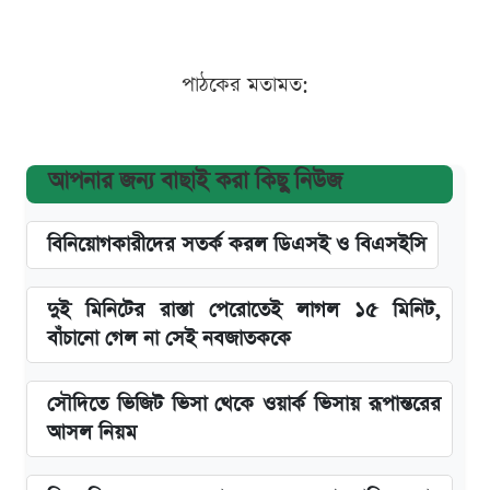
পাঠকের মতামত:
আপনার জন্য বাছাই করা কিছু নিউজ
বিনিয়োগকারীদের সতর্ক করল ডিএসই ও বিএসইসি
দুই মিনিটের রাস্তা পেরোতেই লাগল ১৫ মিনিট,
বাঁচানো গেল না সেই নবজাতককে
সৌদিতে ভিজিট ভিসা থেকে ওয়ার্ক ভিসায় রূপান্তরের
আসল নিয়ম