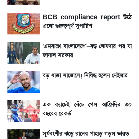
সাকিবের বাড়িতে হামলা নিয়ে মুখ খুললেন দিলীপ
BCB compliance report উঠে
ঘোষ
এলো গুরুত্বপূর্ণ সুপারিশ
শেখ হাসিনার দেশে ফেরা নিয়ে যা বললেন রুমিন
ফারহানা
'এমবাপ্পে বাংলাদেশে'—বড় ঘোষণার পর যা
জানাল সরকার
লাফিয়ে বাড়ল স্বর্ণের দাম, এক মাসের মধ্যে সর্বোচ্চ
রেকর্ড
বড় ধাক্কা সান্তোসে! নিষিদ্ধ হলেন নেইমার
৬ আগস্ট দেশের বাজারে স্বর্ণের দাম
এক ক্যাচেই বেঁচে গেল আফ্রিদির ৩০
শেখ হাসিনার বক্তব্য ঘিরে ভারতকে কড়া বার্তা
বছরের রেকর্ড
বাংলাদেশের
সূর্যবংশীর ঝড়ে রানের পাহাড় গড়ল ভারত