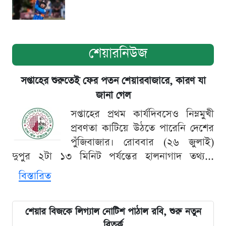
শেয়ারনিউজ
সপ্তাহের শুরুতেই ফের পতন শেয়ারবাজারে, কারণ যা
জানা গেল
সপ্তাহের প্রথম কার্যদিবসেও নিম্নমুখী
প্রবণতা কাটিয়ে উঠতে পারেনি দেশের
পুঁজিবাজার। রোববার (২৬ জুলাই)
দুপুর ২টা ১৩ মিনিট পর্যন্তের হালনাগাদ তথ্য...
বিস্তারিত
শেয়ার বিজকে লিগ্যাল নোটিশ পাঠাল রবি, শুরু নতুন
বিতর্ক