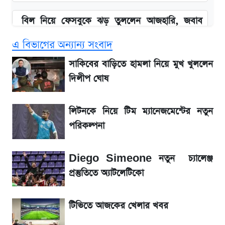
বিল নিয়ে ফেসবুকে ঝড় তুললেন আজহারি, জবাব
দিল বিদ্যুৎ বিভাগ
এ বিভাগের অন্যান্য সংবাদ
বাংলাদেশ নিয়ে যা বললেন সজীব ওয়াজেদ জয়
সাকিবের বাড়িতে হামলা নিয়ে মুখ খুললেন
দিলীপ ঘোষ
২ লাখ মানুষ অপেক্ষায়, কিন্তু দেখা গেল না শেখ
হাসিনাকে! এরপর যা ঘটল...
লিটনকে নিয়ে টিম ম্যানেজমেন্টের নতুন
পরিকল্পনা
আগামী ৪ দিনের আবহাওয়া নিয়ে বড় সতর্কবার্তা
Diego Simeone নতুন চ্যালেঞ্জ
লিটনকে নিয়ে টিম ম্যানেজমেন্টের নতুন পরিকল্পনা
প্রস্তুতিতে অ্যাটলেটিকো
আগামীকালই স্পষ্ট হবে এসএসসি ফল প্রকাশের
টিভিতে আজকের খেলার খবর
তারিখ