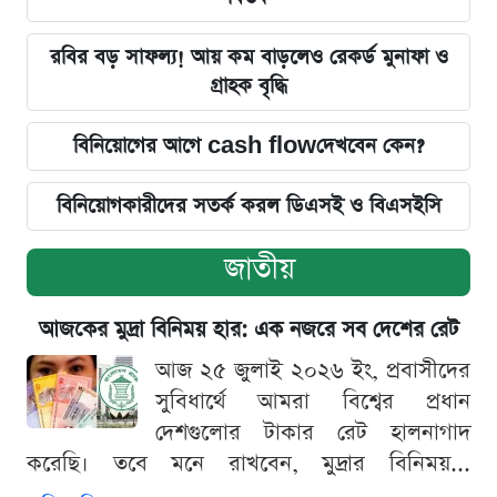
রবির বড় সাফল্য! আয় কম বাড়লেও রেকর্ড মুনাফা ও
গ্রাহক বৃদ্ধি
বিনিয়োগের আগে cash flowদেখবেন কেন?
বিনিয়োগকারীদের সতর্ক করল ডিএসই ও বিএসইসি
জাতীয়
আজকের মুদ্রা বিনিময় হার: এক নজরে সব দেশের রেট
আজ ২৫ জুলাই ২০২৬ ইং, প্রবাসীদের
সুবিধার্থে আমরা বিশ্বের প্রধান
দেশগুলোর টাকার রেট হালনাগাদ
করেছি। তবে মনে রাখবেন, মুদ্রার বিনিময়...