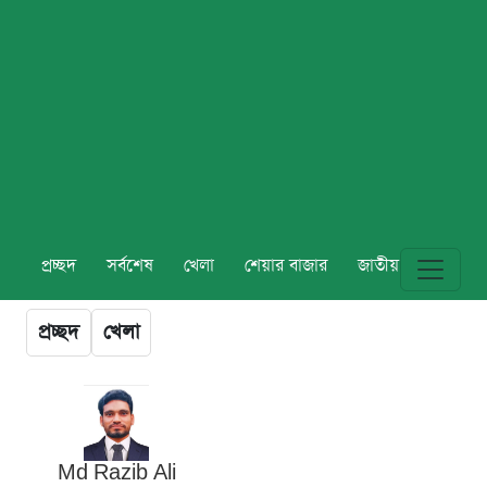
প্রচ্ছদ
সর্বশেষ
খেলা
শেয়ার বাজার
জাতীয়
বিশ্ব
প্রচ্ছদ
খেলা
Md Razib Ali