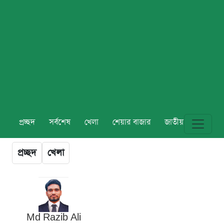
প্রচ্ছদ
সর্বশেষ
খেলা
শেয়ার বাজার
জাতীয়
বিশ্ব
প্রচ্ছদ
খেলা
Md Razib Ali