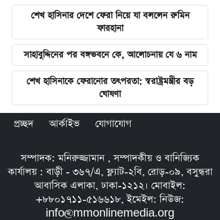
শেখ হাসিনার দেশে ফেরা নিয়ে যা বললেন রুমিন
ফারহানা
সাহাবুদ্দিনের পর বঙ্গভবনে কে, আলোচনায় যে ৬ নাম
শেখ হাসিনাকে ফেরানোর তৎপরতা: স্বরাষ্ট্রমন্ত্রীর বড়
ঘোষণা
প্রচ্ছদ
আর্কাইভ
যোগাযোগ
সম্পাদক: মনিরুজ্জামান , সম্পাদকীয় ও বানিজ্যিক
কার্যালয় : বাড়ী - ৩৬৭/এ, ফ্ল্যাট-২বি, রোড়-০৯, বসুন্ধরা
আবাসিক এলাকা, ঢাকা-১২১২। মোবাইল:
+৮৮০১৭১১-৫১৬৬১৮, ইমেইল: নিউজ:
info@mmonlinemedia.org