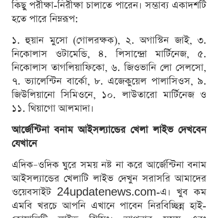
কিছু পরীক্ষা-নিরীক্ষা চালাতে পারেন। সম্ভাব্য একাদশটি
হতে পারে নিম্নরূপ:
১. হুয়ান মুসো (গোলরক্ষক), ২. অগাস্টিন জাই, ৩.
নিকোলাস ওটামেন্ডি, ৪. লিসান্দ্রো মার্টিনেজ, ৫.
নিকোলাস তাগলিয়াফিকো, ৬. জিওভানি লো সেলসো,
৭. ভ্যালেন্টিন বার্কো, ৮. এজেকুয়েল পালাসিওস, ৯.
জিউলিয়ানো সিমিওনে, ১০. লাউতারো মার্টিনেজ ও
১১. থিয়াগো আলমাদা।
আর্জেন্টিনা বনাম আইসল্যান্ডের খেলা লাইভ দেখবেন
যেখানে
এদিক–ওদিক ঘুরে সময় নষ্ট না করে আর্জেন্টিনা বনাম
আইসল্যান্ডের খেলাটি লাইভ দেখুন সরাসরি আমাদের
ওয়েবসাইট 24updatenews.com-এ। খুব কম
এমবি খরচে আপনি এখানে পাবেন নিরবিচ্ছিন্ন হাই-