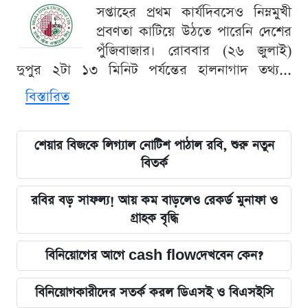
সপ্তাহের প্রথম কার্যদিবসেও নিম্নমুখী
প্রবণতা কাটিয়ে উঠতে পারেনি দেশের
পুঁজিবাজার। রোববার (২৬ জুলাই)
দুপুর ২টা ১৩ মিনিট পর্যন্তের হালনাগাদ তথ্য...
বিস্তারিত
শেয়ার বিজকে লিগ্যাল নোটিশ পাঠাল রবি, শুরু নতুন
বিতর্ক
রবির বড় সাফল্য! আয় কম বাড়লেও রেকর্ড মুনাফা ও
গ্রাহক বৃদ্ধি
বিনিয়োগের আগে cash flowদেখবেন কেন?
বিনিয়োগকারীদের সতর্ক করল ডিএসই ও বিএসইসি