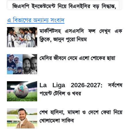
জিএসপি ইনভেস্টমেন্ট নিয়ে বিএসইসির বড় সিদ্ধান্ত,
তদন্তে যেসব বিষয়
এ বিভাগের অন্যান্য সংবাদ
উত্থান-পতনের দোলাচলে শেয়ারবাজার, লেনদেনের
মার্কশিটসহ এসএসসি ফল দেখুন এক
শীর্ষে যে ১০ কোম্পানি
ক্লিকে, জানুন পুরো নিয়ম
SSC Result প্রকাশ , এক নজরে জেনে নিন
মেসির জীবনে নেমে এলো শোকের ছায়া
পাসের হার ও ফল দেখার নিয়ম
SSC Result প্রকাশ ১০টায়, নতুন এসএমএস
La Liga 2026-2027: সর্বশেষ
নম্বরসহ জানুন যেভাবে
পয়েন্ট টেবিল ও খবর
SSC Result 2026 কাল, ওয়েবসাইট ও
শেখ হাসিনা, মামলা ও দেশে ফেরা নিয়ে
এসএমএসে দেখার নিয়ম
খোলামেলা সাকিব