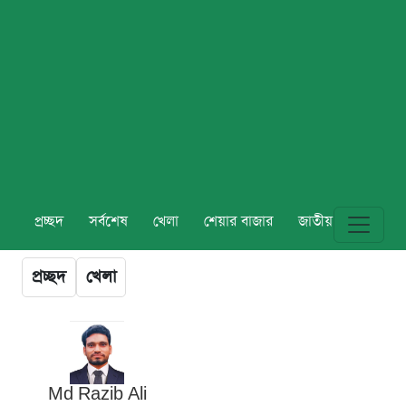
প্রচ্ছদ
সর্বশেষ
খেলা
শেয়ার বাজার
জাতীয়
বিশ্ব
প্রচ্ছদ
খেলা
Md Razib Ali