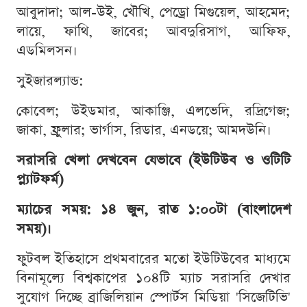
আবুদাদা; আল-উই, খৌখি, পেড্রো মিগুয়েল, আহমেদ;
লায়ে, ফাথি, জাবের; আবদুরিসাগ, আফিফ,
এডমিলসন।
সুইজারল্যান্ড:
কোবেল; উইডমার, আকাঞ্জি, এলভেদি, রদ্রিগেজ;
জাকা, ফ্রুলার; ভার্গাস, রিডার, এনডয়ে; আমদউনি।
সরাসরি খেলা দেখবেন যেভাবে (ইউটিউব ও ওটিটি
প্ল্যাটফর্ম)
ম্যাচের সময়: ১৪ জুন, রাত ১:০০টা (বাংলাদেশ
সময়)।
ফুটবল ইতিহাসে প্রথমবারের মতো ইউটিউবের মাধ্যমে
বিনামূল্যে বিশ্বকাপের ১০৪টি ম্যাচ সরাসরি দেখার
সুযোগ দিচ্ছে ব্রাজিলিয়ান স্পোর্টস মিডিয়া 'সিজেটিভি'