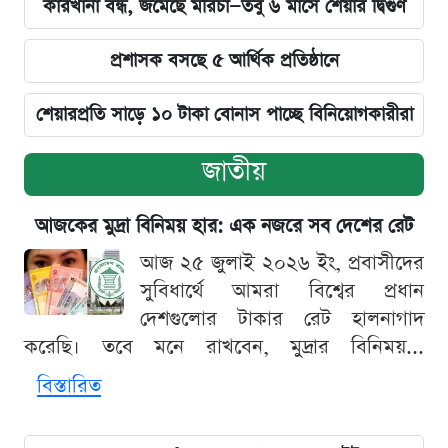
কারখানা বন্ধ, জমেছে মরিচা—তবু ৬ মাসে শেয়ার দ্বিগুণ
প্রশাসক বসছে ৫ আর্থিক প্রতিষ্ঠানে
শেয়ারপ্রতি সাড়ে ১০ টাকা বোনাস পাচ্ছে বিনিয়োগকারীরা
জাতীয়
আজকের মুদ্রা বিনিময় হার: এক নজরে সব দেশের রেট
আজ ২৫ জুলাই ২০২৬ ইং, প্রবাসীদের
সুবিধার্থে আমরা বিশ্বের প্রধান
দেশগুলোর টাকার রেট হালনাগাদ
করেছি। তবে মনে রাখবেন, মুদ্রার বিনিময়...
বিস্তারিত