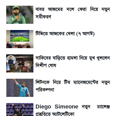
মুনাফা বৃদ্ধির ধারায় ইসলামী ইন্স্যুরেন্স, ছয় মাসের
হিসাব প্রকাশ
বাবর আজমের দলে ফেরা নিয়ে নতুন
সমীকরণ
SSc Result 2026 তারিখ চূড়ান্ত, স্কুলে ভর্তি
নিয়ে নতুন নিয়ম
টিভিতে আজকের খেলা (৭ আগস্ট)
মেসির জীবনে নেমে এলো শোকের ছায়া
সাকিবের বাড়িতে হামলা নিয়ে মুখ খুললেন
SSC Result হাতে পাওয়ার পর যে ভুলগুলো
দিলীপ ঘোষ
করবেন না
লিটনকে নিয়ে টিম ম্যানেজমেন্টের নতুন
শিক্ষামন্ত্রীর বিশেষ বৈঠক’—পাটওয়ারীর পোস্ট ঘিরে
পরিকল্পনা
নতুন বিতর্ক
অকার্যকর ৩ আর্থিক প্রতিষ্ঠান, বন্ধ হলো শেয়ার
Diego Simeone নতুন চ্যালেঞ্জ
লেনদেন
প্রস্তুতিতে অ্যাটলেটিকো