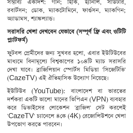
সম্ভাব্য একাদশ: গান; হিকি, হ্যানলি, সাউটার,
রবার্টসন; ডোক, ম্যাকটোমিনে, ফার্গুসন, ম্যাকগিন;
অ্যাডামস, শ্যাঙ্কল্যান্ড।
সরাসরি খেলা দেখবেন যেভাবে (সম্পূর্ণ ফ্রি এবং ওটিটি
প্ল্যাটফর্ম)
ফুটবল প্রেমীদের জন্য সুখবর হলো, এবার ইউটিউবের
মাধ্যমে বিনামূল্যে বিশ্বকাপের ১০৪টি ম্যাচ সরাসরি
দেখা যাবে। ব্রাজিলিয়ান স্পোর্টস মিডিয়া 'সিজেটিভি'
(CazeTV) এই ঐতিহাসিক উদ্যোগ নিয়েছে।
ইউটিউব (YouTube): বাংলাদেশ বা ভারতের
দর্শকরা একটি ভালো মানের ভিপিএন (VPN) ব্যবহার
করে ডিভাইসের লোকেশন 'ব্রাজিল' সেট করলেই
'CazeTV' চ্যানেলে ৪কে (4K) রেজোলিউশনে খেলা
উপভোগ করতে পারবেন।