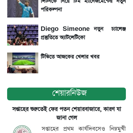
লিটনকে নিয়ে টিম ম্যানেজমেন্টের নতুন
পরিকল্পনা
ড. ইউনূস বনাম তারেক রহমান—তুলনায় যা বললেন
কাদের সিদ্দিকী
Diego Simeone নতুন চ্যালেঞ্জ
প্রস্তুতিতে অ্যাটলেটিকো
টিভিতে আজকের খেলার খবর
শেয়ারনিউজ
সপ্তাহের শুরুতেই ফের পতন শেয়ারবাজারে, কারণ যা
জানা গেল
সপ্তাহের প্রথম কার্যদিবসেও নিম্নমুখী