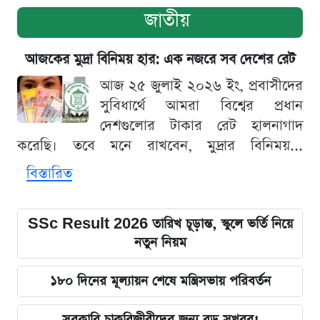
জাতীয়
আজকের মুদ্রা বিনিময় হার: এক নজরে সব দেশের রেট
আজ ২৫ জুলাই ২০২৬ ইং, প্রবাসীদের
সুবিধার্থে আমরা বিশ্বের প্রধান
দেশগুলোর টাকার রেট হালনাগাদ
করেছি। তবে মনে রাখবেন, মুদ্রার বিনিময়...
বিস্তারিত
SSc Result 2026 তারিখ চূড়ান্ত, স্কুলে ভর্তি নিয়ে
নতুন নিয়ম
১৮০ দিনের মূল্যায়ন শেষে মন্ত্রিসভায় পরিবর্তন
সরকারি চাকরিজীবীদের জন্য বড় সুখবর!