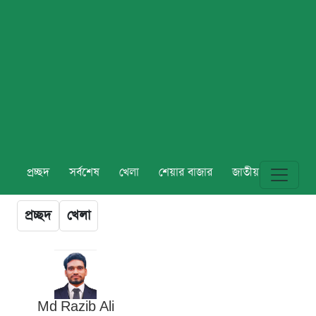
প্রচ্ছদ
সর্বশেষ
খেলা
শেয়ার বাজার
জাতীয়
বিশ্ব
প্রচ্ছদ
খেলা
Md Razib Ali