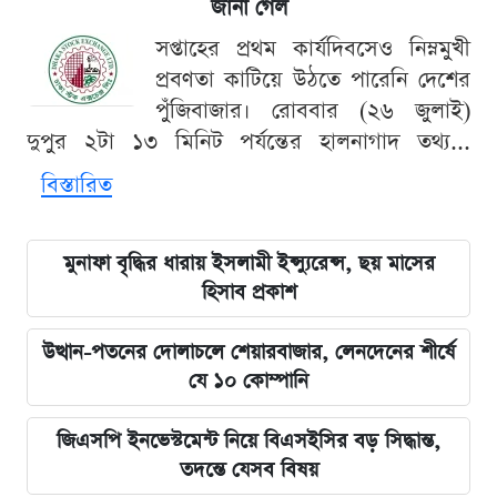
জানা গেল
সপ্তাহের প্রথম কার্যদিবসেও নিম্নমুখী
প্রবণতা কাটিয়ে উঠতে পারেনি দেশের
পুঁজিবাজার। রোববার (২৬ জুলাই)
দুপুর ২টা ১৩ মিনিট পর্যন্তের হালনাগাদ তথ্য...
বিস্তারিত
মুনাফা বৃদ্ধির ধারায় ইসলামী ইন্স্যুরেন্স, ছয় মাসের
হিসাব প্রকাশ
উত্থান-পতনের দোলাচলে শেয়ারবাজার, লেনদেনের শীর্ষে
যে ১০ কোম্পানি
জিএসপি ইনভেস্টমেন্ট নিয়ে বিএসইসির বড় সিদ্ধান্ত,
তদন্তে যেসব বিষয়