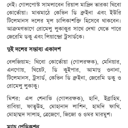
নেই। গোলপোস্ট সামলাবেন রিয়াল মাদ্রিদ তারকা থিবো
কোর্তোয়া। মাঝমাঠে কেভিন ডি ব্রুইনা এবং ইউরি
টিলেমানস দলের মূল চালিকাশক্তি হিসেবে থাকবেন।
আক্রমণভাগে রোমেলু লুকাকুর সাথে দেখা যেতে পারে
জেরেমি ডকু এবং লিয়ান্দ্রো ট্রসার্ডকে।
দুই দলের সম্ভাব্য একাদশ
বেলজিয়াম: থিবো কোর্তোয়া (গোলরক্ষক), মেনিয়ার,
এনগোয়, থিয়েট, ডি কুইপার, আমাদু ওনানা,
টিলেমানস, ট্রসার্ড, কেভিন ডি ব্রুইনা, জেরেমি ডকু ও
রোমেলু লুকাকু।
মিশর: এল শেনাভি (গোলরক্ষক), হানি, ইব্রাহিম,
রাবিয়া, ফাতুউহ, মোহানাদ লাশিন, হামদি ফাথি,
মোহাম্মদ সালাহ, ত্রেজেগে, জিজো ও ওমর মারমুশ।
ম্যাচ প্রেডিকশন