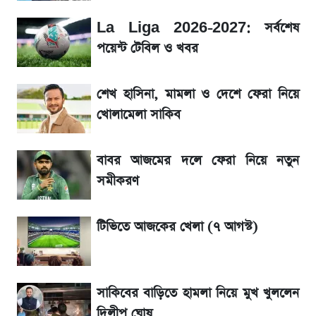
আগে দেখে নিন, আজকের সোনার নতুন দাম
La Liga 2026-2027: সর্বশেষ
SSc Result 2026 তারিখ চূড়ান্ত, স্কুলে ভর্তি
পয়েন্ট টেবিল ও খবর
নিয়ে নতুন নিয়ম
শেখ হাসিনা, মামলা ও দেশে ফেরা নিয়ে
মেসির জীবনে নেমে এলো শোকের ছায়া
খোলামেলা সাকিব
La Liga 2026-2027: সর্বশেষ পয়েন্ট টেবিল ও
বাবর আজমের দলে ফেরা নিয়ে নতুন
খবর
সমীকরণ
একদিনের ব্যবধানে আজকের সোনার দাম
টিভিতে আজকের খেলা (৭ আগস্ট)
সরকারি চাকরিজীবীদের জন্য বড় সুখবর!
সাকিবের বাড়িতে হামলা নিয়ে মুখ খুললেন
শেখ হাসিনা, মামলা ও দেশে ফেরা নিয়ে খোলামেলা
সাকিব
দিলীপ ঘোষ