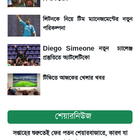
Sirin Labs Finney: বাংলাদেশে এখন যত
লিটনকে নিয়ে টিম ম্যানেজমেন্টের নতুন
টাকায় পাওয়া যায়
পরিকল্পনা
সূর্যগ্রহণের দিন আকাশে চোখ ধাঁধানো দৃশ্য, জেনে নিন
Diego Simeone নতুন চ্যালেঞ্জ
সময় ও স্থান
প্রস্তুতিতে অ্যাটলেটিকো
টিভিতে আজকের খেলার খবর
শেয়ারনিউজ
সপ্তাহের শুরুতেই ফের পতন শেয়ারবাজারে, কারণ যা