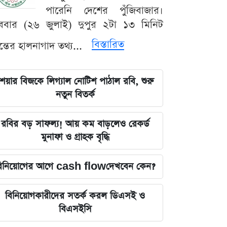
পারেনি দেশের পুঁজিবাজার।
ববার (২৬ জুলাই) দুপুর ২টা ১৩ মিনিট
বিস্তারিত
যন্তের হালনাগাদ তথ্য...
েয়ার বিজকে লিগ্যাল নোটিশ পাঠাল রবি, শুরু
নতুন বিতর্ক
রবির বড় সাফল্য! আয় কম বাড়লেও রেকর্ড
মুনাফা ও গ্রাহক বৃদ্ধি
িনিয়োগের আগে cash flowদেখবেন কেন?
বিনিয়োগকারীদের সতর্ক করল ডিএসই ও
বিএসইসি