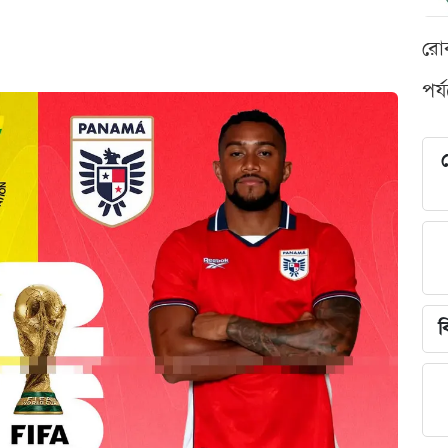
রো
পর্
শ
ব