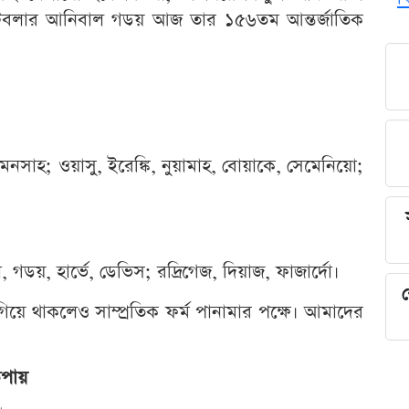
ুটবলার আনিবাল গডয় আজ তার ১৫৬তম আন্তর্জাতিক
াহ; ওয়াসু, ইরেঙ্কি, নুয়ামাহ, বোয়াকে, সেমেনিয়ো;
 গডয়, হার্ভে, ডেভিস; রদ্রিগেজ, দিয়াজ, ফাজার্দো।
শ
া এগিয়ে থাকলেও সাম্প্রতিক ফর্ম পানামার পক্ষে। আমাদের
উপায়