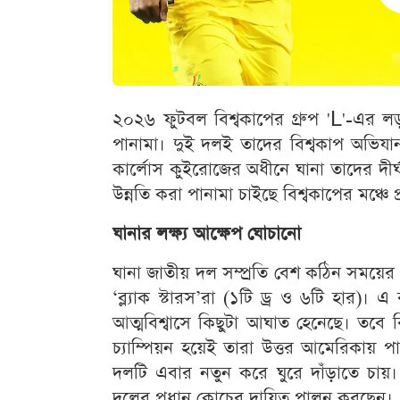
২০২৬ ফুটবল বিশ্বকাপের গ্রুপ 'L'-এর লড়
পানামা। দুই দলই তাদের বিশ্বকাপ অভিয
কার্লোস কুইরোজের অধীনে ঘানা তাদের দীর্
উন্নতি করা পানামা চাইছে বিশ্বকাপের মঞ্চে
ঘানার লক্ষ্য আক্ষেপ ঘোচানো
ঘানা জাতীয় দল সম্প্রতি বেশ কঠিন সময়ের ম
‘ব্ল্যাক স্টারস’রা (১টি ড্র ও ৬টি হার)। এ
আত্মবিশ্বাসে কিছুটা আঘাত হেনেছে। তবে ব
চ্যাম্পিয়ন হয়েই তারা উত্তর আমেরিকায় 
দলটি এবার নতুন করে ঘুরে দাঁড়াতে চায়।
দলের প্রধান কোচের দায়িত্ব পালন করছেন।