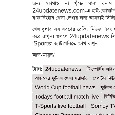
অন্য কোথাও না খুঁজে ঘানা বনাম
24updatenews.com-এ হাই-কোয়ালিটি স্
বাফারিংহীন খেলা দেখার জন্য আমরাই দিচ্ছি
খেলাধুলার সব ধরণের ব্রেকিং নিউজ এ
করে রাখুন। গুগলে 24updatenews লিখ
'Sports' ক্যাটাগরিতে চোখ রাখুন।
আল-মামুন/
ট্যাগ:
24updatenews
টি স্পোর্টস লা
আজকের ফুটবল খেলা সরাসরি
স্পোর্টস নি
World Cup football news
ফুটবল খ
Todays football match live
বিটিভ
T-Sports live football
Somoy TV 