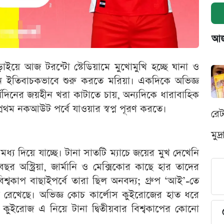
আজক
াইয়ে আজ টরন্টো স্টেডিয়ামে মুখোমুখি হচ্ছে ঘানা ও
ান ইতিবাচকভাবে শুরু করতে মরিয়া। একদিকে অভিজ্ঞ
ঘদিনের জয়হীন খরা কাটাতে চায়, অন্যদিকে ধারাবাহিক
 প্রথম নকআউট পর্বে যাওয়ার স্বপ্ন পূরণ করতে।
রে
মুদ
ধ্য দিয়ে যাচ্ছে। টানা সাতটি ম্যাচে জয়ের মুখ দেখেনি
 বছর অস্ট্রিয়া, জার্মানি ও মেক্সিকোর কাছে হার তাদের
িশ্বকাপ বাছাইপর্বে তারা ছিল অনবদ্য; গ্রুপ ‘আই’-তে
পা রেখেছে। অভিজ্ঞ কোচ কার্লোস কুইরোজের হাত ধরে
 কুইরোজ এ নিয়ে টানা দ্বিতীয়বার বিশ্বকাপের কোনো