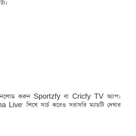
টা।
 ডাউনলোড করুন Sportzfy বা Cricfy TV অ্যাপ।
ive' লিখে সার্চ করেও সরাসরি ম্যাচটি দেখার