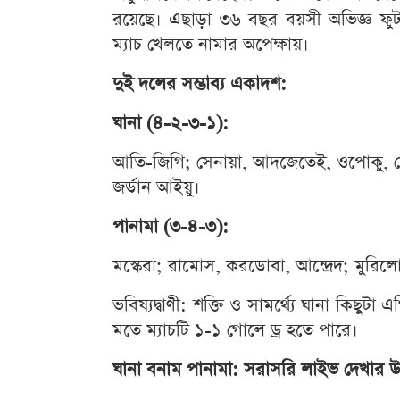
রয়েছে। এছাড়া ৩৬ বছর বয়সী অভিজ্ঞ ফ
ম্যাচ খেলতে নামার অপেক্ষায়।
দুই দলের সম্ভাব্য একাদশ:
ঘানা (৪-২-৩-১):
আতি-জিগি; সেনায়া, আদজেতেই, ওপোকু, মেনস
জর্ডান আইয়ু।
পানামা (৩-৪-৩):
মস্কেরা; রামোস, করডোবা, আন্দ্রেদ; মুরিলো,
ভবিষ্যদ্বাণী: শক্তি ও সামর্থ্যে ঘানা কিছুট
মতে ম্যাচটি ১-১ গোলে ড্র হতে পারে।
ঘানা বনাম পানামা: সরাসরি লাইভ দেখার 