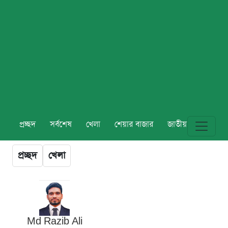
প্রচ্ছদ
সর্বশেষ
খেলা
শেয়ার বাজার
জাতীয়
বিশ্ব
প্রচ্ছদ
খেলা
Md Razib Ali