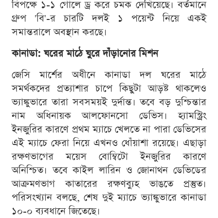
বিপক্ষে ১-১ গোলে ড্র করে চমক দেখিয়েছে। বর্তমানে
গ্রুপ 'বি'-র চারটি দলই ১ পয়েন্ট নিয়ে একই
সমান্তরালে অবস্থান করছে।
কানাডা: ঘরের মাঠে ঘুরে দাঁড়ানোর মিশন
জেসি মার্শের অধীনে কানাডা দল ঘরের মাঠে
সমর্থকদের প্রত্যাশার চাপে কিছুটা আড়ষ্ট থাকলেও
ভ্যাঙ্কুভারে তারা সবসময়ই দুর্দান্ত। তবে বড় দুশ্চিন্তার
নাম অধিনায়ক আলফোনসো ডেভিস। হ্যামস্ট্রিং
ইনজুরির কারণে প্রথম ম্যাচে খেলতে না পারা ডেভিসের
এই ম্যাচে ফেরা নিয়ে এখনও ধোঁয়াশা রয়েছে। এছাড়া
রক্ষণভাগের ময়েস বোম্বিটো ইনজুরির কারণে
অনিশ্চিত। তবে কাইল লারিন ও জোনাথন ডেভিডের
আক্রমণভাগ কাতারের রক্ষণব্যুহ ভাঙতে প্রস্তুত।
পরিসংখ্যান বলছে, শেষ দুই ম্যাচে ভ্যাঙ্কুভারে কানাডা
১০-০ ব্যবধানে জিতেছে।