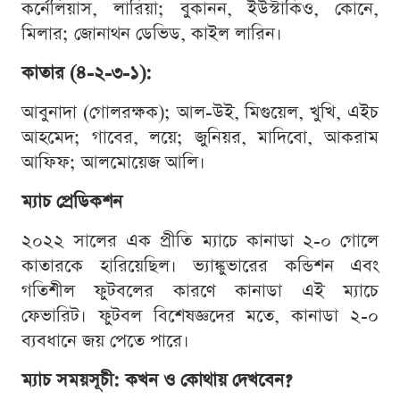
কর্নেলিয়াস, লারিয়া; বুকানন, ইউস্টাকিও, কোনে,
মিলার; জোনাথন ডেভিড, কাইল লারিন।
কাতার (৪-২-৩-১):
আবুনাদা (গোলরক্ষক); আল-উই, মিগুয়েল, খুখি, এইচ
আহমেদ; গাবের, লয়ে; জুনিয়র, মাদিবো, আকরাম
আফিফ; আলমোয়েজ আলি।
ম্যাচ প্রেডিকশন
২০২২ সালের এক প্রীতি ম্যাচে কানাডা ২-০ গোলে
কাতারকে হারিয়েছিল। ভ্যাঙ্কুভারের কন্ডিশন এবং
গতিশীল ফুটবলের কারণে কানাডা এই ম্যাচে
ফেভারিট। ফুটবল বিশেষজ্ঞদের মতে, কানাডা ২-০
ব্যবধানে জয় পেতে পারে।
ম্যাচ সময়সূচী: কখন ও কোথায় দেখবেন?