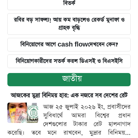
বিতর্ক
রবির বড় সাফল্য! আয় কম বাড়লেও রেকর্ড মুনাফা ও
গ্রাহক বৃদ্ধি
বিনিয়োগের আগে cash flowদেখবেন কেন?
বিনিয়োগকারীদের সতর্ক করল ডিএসই ও বিএসইসি
জাতীয়
আজকের মুদ্রা বিনিময় হার: এক নজরে সব দেশের রেট
আজ ২৫ জুলাই ২০২৬ ইং, প্রবাসীদের
সুবিধার্থে আমরা বিশ্বের প্রধান
দেশগুলোর টাকার রেট হালনাগাদ
করেছি। তবে মনে রাখবেন, মুদ্রার বিনিময়...