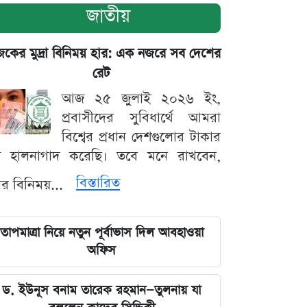
জাতীয়
ের মুদ্রা বিনিময় হার: এক নজরে সব দেশের
রেট
আজ ২৫ জুলাই ২০২৬ ইং,
প্রবাসীদের সুবিধার্থে আমরা
বিশ্বের প্রধান দেশগুলোর টাকার
ট হালনাগাদ করেছি। তবে মনে রাখবেন,
বিস্তারিত
্রার বিনিময়...
তাপমাত্রা নিয়ে নতুন পূর্বাভাস দিল আবহাওয়া
অফিস
ড. ইউনূস বনাম তারেক রহমান—তুলনায় যা