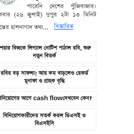
পারেনি দেশের পুঁজিবাজার।
ববার (২৬ জুলাই) দুপুর ২টা ১৩ মিনিট
বিস্তারিত
যন্তের হালনাগাদ তথ্য...
েয়ার বিজকে লিগ্যাল নোটিশ পাঠাল রবি, শুরু
নতুন বিতর্ক
রবির বড় সাফল্য! আয় কম বাড়লেও রেকর্ড
মুনাফা ও গ্রাহক বৃদ্ধি
িনিয়োগের আগে cash flowদেখবেন কেন?
বিনিয়োগকারীদের সতর্ক করল ডিএসই ও
বিএসইসি