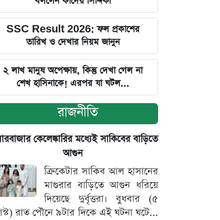
বললেন কাদের সিদ্দিকী
SSC Result 2026: ফল প্রকাশের
তারিখ ও দেখার নিয়ম জানুন
২ লাখ মানুষ অপেক্ষায়, কিন্তু দেখা গেল না
শেখ হাসিনাকে! এরপর যা ঘটল...
রাজনীতি
়ারবাজার কেলেঙ্কারির মধ্যেই সাকিবের বাড়িতে
আগুন
ক্রিকেটার সাকিব আল হাসানের
মাগুরার বাড়িতে আগুন ধরিয়ে
দিয়েছে দুর্বৃত্তরা। বুধবার (৫
স্ট) রাত পৌনে ৯টার দিকে এই ঘটনা ঘটে...