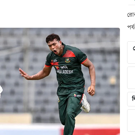
রো
পর্
শ
ব