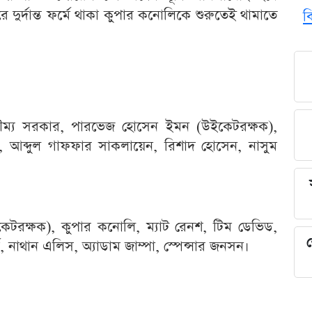
রে দুর্দান্ত ফর্মে থাকা কুপার কনোলিকে শুরুতেই থামাতে
ব
ৌম্য সরকার, পারভেজ হোসেন ইমন (উইকেটরক্ষক),
, আব্দুল গাফফার সাকলায়েন, রিশাদ হোসেন, নাসুম
েটরক্ষক), কুপার কনোলি, ম্যাট রেনশ, টিম ডেভিড,
শ
ি, নাথান এলিস, অ্যাডাম জাম্পা, স্পেন্সার জনসন।