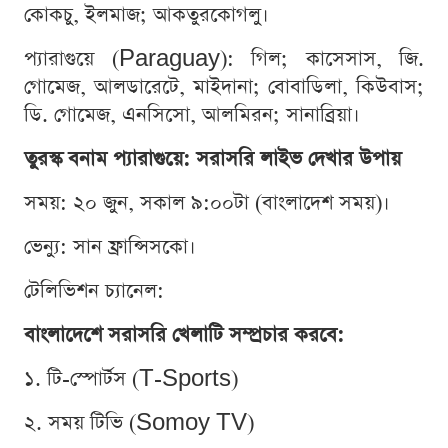
কোকচু, ইলমাজ; আকতুরকোগলু।
প্যারাগুয়ে (Paraguay): গিল; কাসেসাস, জি.
গোমেজ, আলডারেটে, মাইদানা; বোবাডিলা, কিউবাস;
ডি. গোমেজ, এনসিসো, আলমিরন; সানাব্রিয়া।
তুরস্ক বনাম প্যারাগুয়ে: সরাসরি লাইভ দেখার উপায়
সময়: ২০ জুন, সকাল ৯:০০টা (বাংলাদেশ সময়)।
ভেন্যু: সান ফ্রান্সিসকো।
টেলিভিশন চ্যানেল:
বাংলাদেশে সরাসরি খেলাটি সম্প্রচার করবে:
১. টি-স্পোর্টস (T-Sports)
২. সময় টিভি (Somoy TV)