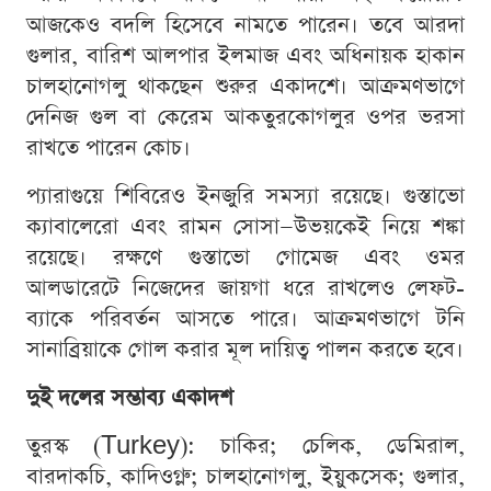
আজকেও বদলি হিসেবে নামতে পারেন। তবে আরদা
গুলার, বারিশ আলপার ইলমাজ এবং অধিনায়ক হাকান
চালহানোগলু থাকছেন শুরুর একাদশে। আক্রমণভাগে
দেনিজ গুল বা কেরেম আকতুরকোগলুর ওপর ভরসা
রাখতে পারেন কোচ।
প্যারাগুয়ে শিবিরেও ইনজুরি সমস্যা রয়েছে। গুস্তাভো
ক্যাবালেরো এবং রামন সোসা—উভয়কেই নিয়ে শঙ্কা
রয়েছে। রক্ষণে গুস্তাভো গোমেজ এবং ওমর
আলডারেটে নিজেদের জায়গা ধরে রাখলেও লেফট-
ব্যাকে পরিবর্তন আসতে পারে। আক্রমণভাগে টনি
সানাব্রিয়াকে গোল করার মূল দায়িত্ব পালন করতে হবে।
দুই দলের সম্ভাব্য একাদশ
তুরস্ক (Turkey): চাকির; চেলিক, ডেমিরাল,
বারদাকচি, কাদিওগ্লু; চালহানোগলু, ইয়ুকসেক; গুলার,