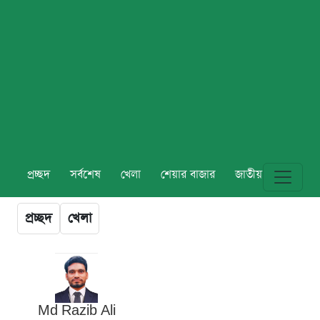
প্রচ্ছদ
সর্বশেষ
খেলা
শেয়ার বাজার
জাতীয়
বিশ্ব
প্রচ্ছদ
খেলা
Md Razib Ali