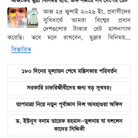
আজকের মুদ্রা বিনিময় হার: এক নজরে সব দেশের রেট
আজ ২৫ জুলাই ২০২৬ ইং, প্রবাসীদের
সুবিধার্থে আমরা বিশ্বের প্রধান
দেশগুলোর টাকার রেট হালনাগাদ
করেছি। তবে মনে রাখবেন, মুদ্রার বিনিময়...
বিস্তারিত
১৮০ দিনের মূল্যায়ন শেষে মন্ত্রিসভায় পরিবর্তন
সরকারি চাকরিজীবীদের জন্য বড় সুখবর!
তাপমাত্রা নিয়ে নতুন পূর্বাভাস দিল আবহাওয়া অফিস
ড. ইউনূস বনাম তারেক রহমান—তুলনায় যা বললেন
কাদের সিদ্দিকী