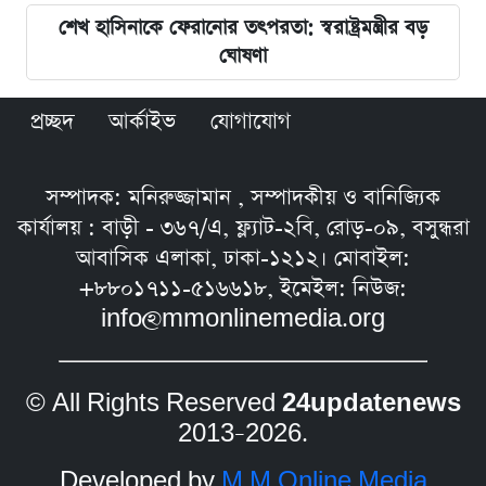
শেখ হাসিনাকে ফেরানোর তৎপরতা: স্বরাষ্ট্রমন্ত্রীর বড়
ঘোষণা
প্রচ্ছদ
আর্কাইভ
যোগাযোগ
সম্পাদক: মনিরুজ্জামান , সম্পাদকীয় ও বানিজ্যিক
কার্যালয় : বাড়ী - ৩৬৭/এ, ফ্ল্যাট-২বি, রোড়-০৯, বসুন্ধরা
আবাসিক এলাকা, ঢাকা-১২১২। মোবাইল:
+৮৮০১৭১১-৫১৬৬১৮, ইমেইল: নিউজ:
info@mmonlinemedia.org
© All Rights Reserved
24updatenews
2013–2026.
Developed by
M M Online Media