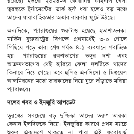
রয়েছে। ইউরো ২০২৪-এ কোয়ার্টার ফাইনাল খেলা
তুরস্ককে টুর্নামেন্টের 'ডার্ক হর্স' ধরা হলেও বড় মঞ্চে
তাদের ধারাবাহিকতার অভাব বারবার ফুটে উঠছে।
অন্যদিকে, প্যারাগুয়ের শুরুটাও হয়েছে হতাশাজনক।
মার্কিন যুক্তরাষ্ট্রের বিপক্ষে প্রথমার্ধেই ৩-০ গোলে
পিছিয়ে পড়ে তারা শেষ পর্যন্ত ৪-১ ব্যবধানে পরাজিত
হয়। প্যারাগুয়ের রক্ষণভাগের ভঙ্গুর দশা এবং
আক্রমণভাগের খেই হারিয়ে ফেলা দলটিকে খাদের
কিনারে নিয়ে গেছে। তবে হুলিও এনসিসো ও মিগুয়েল
আলমিরনের মতো তারকাদের নিয়ে ঘুরে দাঁড়াতে মরিয়া
প্যারাগুয়ে।
দলের খবর ও ইনজুরি আপডেট
তুরস্কের সবচেয়ে বড় দুশ্চিন্তা তাদের তরুণ তারকা
কেনান ইলদিজকে নিয়ে। ইনজুরির কারণে প্রথম ম্যাচে
শুরুর একাদশে থাকতে না পারা এই ফরোয়ার্ড