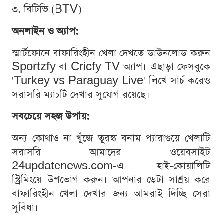
৩. বিটিভি (BTV)
অনলাইন ও অ্যাপ:
স্মার্টফোনে বাফারিংহীন খেলা দেখতে ডাউনলোড করুন
Sportzfy বা Cricfy TV অ্যাপ। এছাড়া ফেসবুকে
'Turkey vs Paraguay Live' লিখে সার্চ করেও
সরাসরি ম্যাচটি দেখার সুযোগ রয়েছে।
সবচেয়ে সহজ উপায়:
অন্য কোথাও না খুঁজে তুরস্ক বনাম প্যারাগুয়ে খেলাটি
সরাসরি আমাদের ওয়েবসাইট
24updatenews.com-এ হাই-কোয়ালিটি
স্ট্রিমিংয়ে উপভোগ করুন। আপনার ডেটা সাশ্রয় করে
বাফারিংহীন খেলা দেখার জন্য আমরাই দিচ্ছি সেরা
সুবিধা।