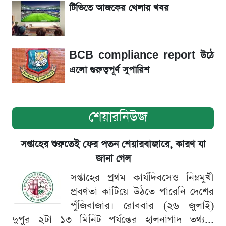
টিভিতে আজকের খেলার খবর
দেশি ৫ মাছে মিলল মাইক্রোপ্লাস্টিক!
BCB compliance report উঠে
এলো গুরুত্বপূর্ণ সুপারিশ
শেয়ারনিউজ
সপ্তাহের শুরুতেই ফের পতন শেয়ারবাজারে, কারণ যা
জানা গেল
সপ্তাহের প্রথম কার্যদিবসেও নিম্নমুখী
প্রবণতা কাটিয়ে উঠতে পারেনি দেশের
পুঁজিবাজার। রোববার (২৬ জুলাই)
দুপুর ২টা ১৩ মিনিট পর্যন্তের হালনাগাদ তথ্য...