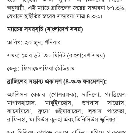
অনুযায়ী, এই ম্যাচে ব্রাজিলের জয়ের সম্ভাবনা ৮৭.৩%,
যেখানে হাইতির জয়ের সম্ভাবনা মাত্র ৪.৩%।
ম্যাচের সময়সূচি (বাংলাদেশ সময়)
তারিখ: ২০ জুন, শনিবার
সময়: ভোর ৬টা ৩০ মিনিট (বাংলাদেশ সময়)
ভেন্যু: ফিলাডেলফিয়া স্টেডিয়াম
ব্রাজিলের সম্ভাব্য একাদশ (৪-৩-৩ ফরমেশন):
অ্যালিসন বেকার (গোলরক্ষক), দানিলো, গ্যাব্রিয়েল
মাগালহায়েস, মার্কুইনহোস, ডগলাস সান্তোস,
কাসেমিরো, ব্রুনো গুইমারায়েস, লুকাস পাকেতা,
রাফিনহা, ম্যাথিউস কুনহা এবং ভিনিসিউস জুনিয়র।
সব মিলিয়ে কাগজে-কলমে ব্রাজিল এগিয়ে থাকলেও