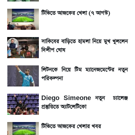
লিটনকে নিয়ে টিম ম্যানেজমেন্টের নতুন পরিকল্পনা
টিভিতে আজকের খেলা (৭ আগস্ট)
জেনে নিন আজকের সোনা ও রুপার সর্বশেষ দাম
সাকিবের বাড়িতে হামলা নিয়ে মুখ খুললেন
আগামীকালই স্পষ্ট হবে এসএসসি ফল প্রকাশের
দিলীপ ঘোষ
তারিখ
লিটনকে নিয়ে টিম ম্যানেজমেন্টের নতুন
তাপমাত্রা নিয়ে নতুন পূর্বাভাস দিল আবহাওয়া অফিস
পরিকল্পনা
৬ আগস্ট দেশের বাজারে স্বর্ণের দাম
Diego Simeone নতুন চ্যালেঞ্জ
রবির বড় সাফল্য! আয় কম বাড়লেও রেকর্ড মুনাফা ও
প্রস্তুতিতে অ্যাটলেটিকো
গ্রাহক বৃদ্ধি
টিভিতে আজকের খেলার খবর
শেয়ার বিজকে লিগ্যাল নোটিশ পাঠাল রবি, শুরু নতুন