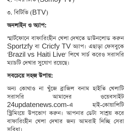
৩. বিটিভি (BTV)
অনলাইন ও অ্যাপ:
স্মার্টফোনে বাফারিংহীন খেলা দেখতে ডাউনলোড করুন
Sportzfy বা Cricfy TV অ্যাপ। এছাড়া ফেসবুকে
'Brazil vs Haiti Live' লিখে সার্চ করেও সরাসরি
ম্যাচটি দেখার সুযোগ রয়েছে।
সবচেয়ে সহজ উপায়:
অন্য কোথাও না খুঁজে ব্রাজিল বনাম হাইতি খেলাটি
সরাসরি আমাদের ওয়েবসাইট
24updatenews.com-এ হাই-কোয়ালিটি
স্ট্রিমিংয়ে উপভোগ করুন। আপনার ডেটা সাশ্রয় করে
বাফারিংহীন খেলা দেখার জন্য আমরাই দিচ্ছি সেরা
সুবিধা।