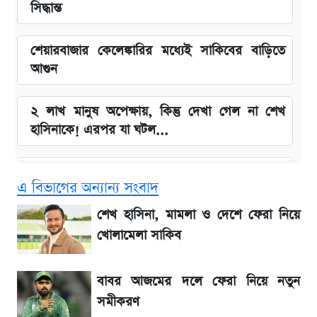
সিদ্ধান্ত
শেয়ারবাজার কেলেঙ্কারির মধ্যেই সাকিবের বাড়িতে
আগুন
২ লাখ মানুষ অপেক্ষায়, কিন্তু দেখা গেল না শেখ
হাসিনাকে! এরপর যা ঘটল...
Snapdragon 8 Gen 3 ফোনে নতুন চমক,
এ বিভাগের অন্যান্য সংবাদ
Redmi K80 নিয়ে আপডেট
শেখ হাসিনা, মামলা ও দেশে ফেরা নিয়ে
বাংলাদেশ নিয়ে যা বললেন সজীব ওয়াজেদ জয়
খোলামেলা সাকিব
সাকিবের বাড়িতে হামলা নিয়ে মুখ খুললেন দিলীপ
বাবর আজমের দলে ফেরা নিয়ে নতুন
ঘোষ
সমীকরণ