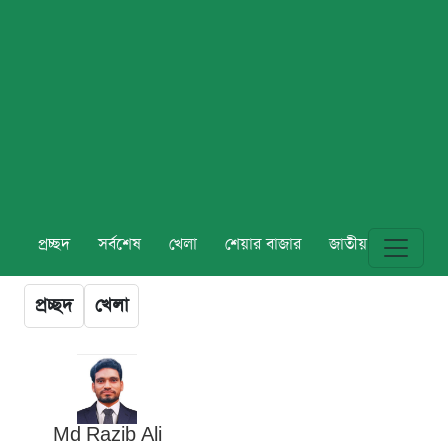
প্রচ্ছদ
সর্বশেষ
খেলা
শেয়ার বাজার
জাতীয়
বিশ্ব
প্রচ্ছদ
খেলা
Md Razib Ali