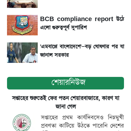
বিতর্ক
BCB compliance report উঠে
সৌদিতে বাংলাদেশিদের আকামা নবায়নে বদলে গেল
এলো গুরুত্বপূর্ণ সুপারিশ
নিয়ম
'এমবাপ্পে বাংলাদেশে'—বড় ঘোষণার পর যা
জানাল সরকার
শেয়ারনিউজ
সপ্তাহের শুরুতেই ফের পতন শেয়ারবাজারে, কারণ যা
জানা গেল
সপ্তাহের প্রথম কার্যদিবসেও নিম্নমুখী
প্রবণতা কাটিয়ে উঠতে পারেনি দেশের