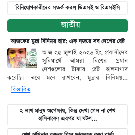
বিনিয়োগকারীদের সতর্ক করল ডিএসই ও বিএসইসি
জাতীয়
আজকের মুদ্রা বিনিময় হার: এক নজরে সব দেশের রেট
আজ ২৫ জুলাই ২০২৬ ইং, প্রবাসীদের
সুবিধার্থে আমরা বিশ্বের প্রধান
দেশগুলোর টাকার রেট হালনাগাদ
করেছি। তবে মনে রাখবেন, মুদ্রার বিনিময়...
বিস্তারিত
২ লাখ মানুষ অপেক্ষায়, কিন্তু দেখা গেল না শেখ
হাসিনাকে! এরপর যা ঘটল...
শেখ হাসিনার বক্তব্য ঘিরে ভারতকে কড়া বার্তা