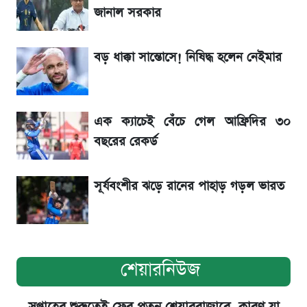
জানাল সরকার
৬ আগস্ট দেশের বাজারে স্বর্ণের দাম
বড় ধাক্কা সান্তোসে! নিষিদ্ধ হলেন নেইমার
শেখ হাসিনার বক্তব্য ঘিরে ভারতকে কড়া বার্তা
বাংলাদেশের
এক ক্যাচেই বেঁচে গেল আফ্রিদির ৩০
সাকিবের বাড়িতে হামলা নিয়ে মুখ খুললেন দিলীপ
বছরের রেকর্ড
ঘোষ
সূর্যবংশীর ঝড়ে রানের পাহাড় গড়ল ভারত
শেয়ারনিউজ