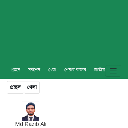
প্রচ্ছদ
সর্বশেষ
খেলা
শেয়ার বাজার
জাতীয়
বিশ্ব
প্রচ্ছদ
খেলা
Md Razib Ali