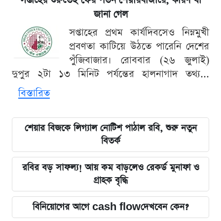
সপ্তাহের শুরুতেই ফের পতন শেয়ারবাজারে, কারণ যা
জানা গেল
সপ্তাহের প্রথম কার্যদিবসেও নিম্নমুখী
প্রবণতা কাটিয়ে উঠতে পারেনি দেশের
পুঁজিবাজার। রোববার (২৬ জুলাই)
দুপুর ২টা ১৩ মিনিট পর্যন্তের হালনাগাদ তথ্য...
বিস্তারিত
শেয়ার বিজকে লিগ্যাল নোটিশ পাঠাল রবি, শুরু নতুন
বিতর্ক
রবির বড় সাফল্য! আয় কম বাড়লেও রেকর্ড মুনাফা ও
গ্রাহক বৃদ্ধি
বিনিয়োগের আগে cash flowদেখবেন কেন?