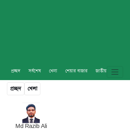
প্রচ্ছদ
সর্বশেষ
খেলা
শেয়ার বাজার
জাতীয়
বিশ্ব
প্রচ্ছদ
খেলা
Md Razib Ali