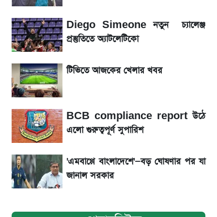
৬ আগস্ট দেশের বাজারে স্বর্ণের দাম
Diego Simeone নতুন চ্যালেঞ্জ
রবির বড় সাফল্য! আয় কম বাড়লেও রেকর্ড মুনাফা ও
প্রস্তুতিতে অ্যাটলেটিকো
গ্রাহক বৃদ্ধি
টিভিতে আজকের খেলার খবর
শেয়ার বিজকে লিগ্যাল নোটিশ পাঠাল রবি, শুরু নতুন
বিতর্ক
BCB compliance report উঠে
সৌদিতে বাংলাদেশিদের আকামা নবায়নে বদলে গেল
এলো গুরুত্বপূর্ণ সুপারিশ
নিয়ম
'এমবাপ্পে বাংলাদেশে'—বড় ঘোষণার পর যা
জানাল সরকার