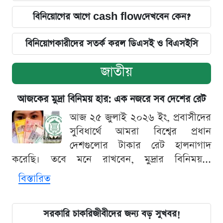
বিনিয়োগের আগে cash flowদেখবেন কেন?
বিনিয়োগকারীদের সতর্ক করল ডিএসই ও বিএসইসি
জাতীয়
আজকের মুদ্রা বিনিময় হার: এক নজরে সব দেশের রেট
আজ ২৫ জুলাই ২০২৬ ইং, প্রবাসীদের
সুবিধার্থে আমরা বিশ্বের প্রধান
দেশগুলোর টাকার রেট হালনাগাদ
করেছি। তবে মনে রাখবেন, মুদ্রার বিনিময়...
বিস্তারিত
সরকারি চাকরিজীবীদের জন্য বড় সুখবর!