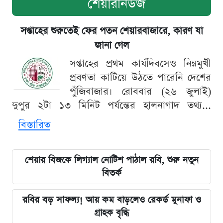
শেয়ারনিউজ
সপ্তাহের শুরুতেই ফের পতন শেয়ারবাজারে, কারণ যা
জানা গেল
সপ্তাহের প্রথম কার্যদিবসেও নিম্নমুখী
প্রবণতা কাটিয়ে উঠতে পারেনি দেশের
পুঁজিবাজার। রোববার (২৬ জুলাই)
দুপুর ২টা ১৩ মিনিট পর্যন্তের হালনাগাদ তথ্য...
বিস্তারিত
শেয়ার বিজকে লিগ্যাল নোটিশ পাঠাল রবি, শুরু নতুন
বিতর্ক
রবির বড় সাফল্য! আয় কম বাড়লেও রেকর্ড মুনাফা ও
গ্রাহক বৃদ্ধি