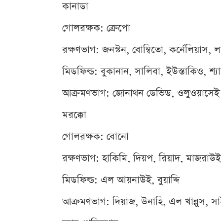
কানাডা
গোলরক্ষক: ক্রেপো
রক্ষণভাগ: জনস্টন, বোম্বিতো, কর্নেলিয়াস, লা
মিডফিল্ড: বুকানান, সালিবা, ইউস্তাকিও, শ্য
আক্রমণভাগ: জোনাথন ডেভিড, ওলুওয়াসেই
মরক্কো
গোলরক্ষক: বোনো
রক্ষণভাগ: হাকিমি, দিয়প, রিয়াদ, মাজরাউই
মিডফিল্ড: এল আয়নাউই, বুয়াদ্দি
আক্রমণভাগ: দিয়াজ, উনাহি, এল খান্নুস, স