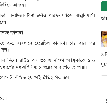
 ফিরিয়ে আনছে।
 অন্যদিকে টানা দুর্দান্ত পারফরম্যান্সে আত্মবিশ্বাসী
আজক
্গে।
নামছে কানাডা
 কাছে ২-১ ব্যবধানে হেরেছিল কানাডা। চার বছর পর
ই দল।
রে
াস নিয়ে। রাউন্ড অব ৩২-এ দক্ষিণ আফ্রিকাকে ১-০
মুদ
্বকাপের নকআউট ম্যাচ জয়ের স্বাদ পেয়েছে তারা।
ত গোলেই নিশ্চিত হয় সেই ঐতিহাসিক জয়।
্কো।