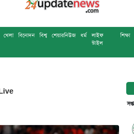
খেলা
বিনোদন
বিশ্ব
শেয়ারনিউজ
ধর্ম
লাইফ
শিক্ষা
স্টাইল
ন Live
সপ্