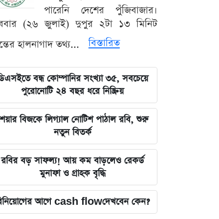
পারেনি দেশের পুঁজিবাজার।
ববার (২৬ জুলাই) দুপুর ২টা ১৩ মিনিট
বিস্তারিত
যন্তের হালনাগাদ তথ্য...
ডিএসইতে বন্ধ কোম্পানির সংখ্যা ৩৫, সবচেয়ে
পুরোনোটি ২৪ বছর ধরে নিষ্ক্রিয়
েয়ার বিজকে লিগ্যাল নোটিশ পাঠাল রবি, শুরু
নতুন বিতর্ক
রবির বড় সাফল্য! আয় কম বাড়লেও রেকর্ড
মুনাফা ও গ্রাহক বৃদ্ধি
িনিয়োগের আগে cash flowদেখবেন কেন?