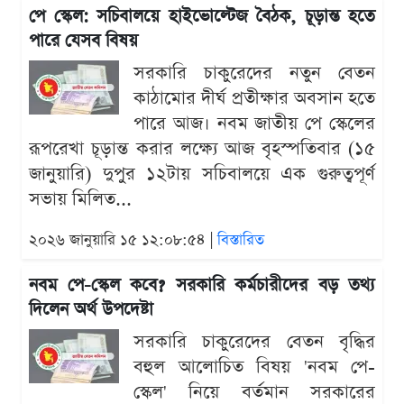
পে স্কেল: সচিবালয়ে হাইভোল্টেজ বৈঠক, চূড়ান্ত হতে
পারে যেসব বিষয়
সরকারি চাকুরেদের নতুন বেতন
কাঠামোর দীর্ঘ প্রতীক্ষার অবসান হতে
পারে আজ। নবম জাতীয় পে স্কেলের
রূপরেখা চূড়ান্ত করার লক্ষ্যে আজ বৃহস্পতিবার (১৫
জানুয়ারি) দুপুর ১২টায় সচিবালয়ে এক গুরুত্বপূর্ণ
সভায় মিলিত...
২০২৬ জানুয়ারি ১৫ ১২:০৮:৫৪ |
বিস্তারিত
নবম পে-স্কেল কবে? সরকারি কর্মচারীদের বড় তথ্য
দিলেন অর্থ উপদেষ্টা
সরকারি চাকুরেদের বেতন বৃদ্ধির
বহুল আলোচিত বিষয় 'নবম পে-
স্কেল' নিয়ে বর্তমান সরকারের