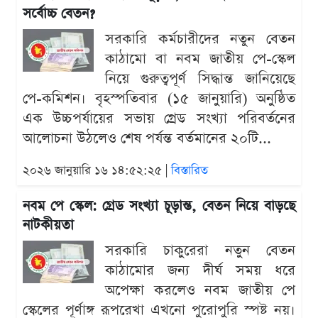
সর্বোচ্চ বেতন?
সরকারি কর্মচারীদের নতুন বেতন
কাঠামো বা নবম জাতীয় পে-স্কেল
নিয়ে গুরুত্বপূর্ণ সিদ্ধান্ত জানিয়েছে
পে-কমিশন। বৃহস্পতিবার (১৫ জানুয়ারি) অনুষ্ঠিত
এক উচ্চপর্যায়ের সভায় গ্রেড সংখ্যা পরিবর্তনের
আলোচনা উঠলেও শেষ পর্যন্ত বর্তমানের ২০টি...
২০২৬ জানুয়ারি ১৬ ১৪:৫২:২৫ |
বিস্তারিত
নবম পে স্কেল: গ্রেড সংখ্যা চূড়ান্ত, বেতন নিয়ে বাড়ছে
নাটকীয়তা
সরকারি চাকুরেরা নতুন বেতন
কাঠামোর জন্য দীর্ঘ সময় ধরে
অপেক্ষা করলেও নবম জাতীয় পে
স্কেলের পূর্ণাঙ্গ রূপরেখা এখনো পুরোপুরি স্পষ্ট নয়।