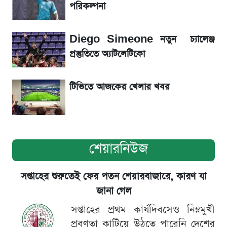
পরিকল্পনা
ড. ইউনূস বনাম তারেক রহমান—তুলনায় যা বললেন
কাদের সিদ্দিকী
Diego Simeone নতুন চ্যালেঞ্জ
প্রস্তুতিতে অ্যাটলেটিকো
টিভিতে আজকের খেলার খবর
শেয়ারনিউজ
সপ্তাহের শুরুতেই ফের পতন শেয়ারবাজারে, কারণ যা
জানা গেল
সপ্তাহের প্রথম কার্যদিবসেও নিম্নমুখী
প্রবণতা কাটিয়ে উঠতে পারেনি দেশের