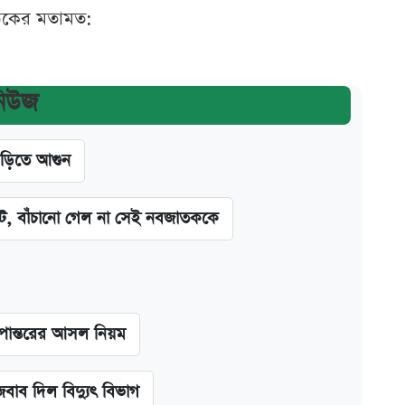
ঠকের মতামত:
নিউজ
াড়িতে আগুন
িট, বাঁচানো গেল না সেই নবজাতককে
ূপান্তরের আসল নিয়ম
বাব দিল বিদ্যুৎ বিভাগ