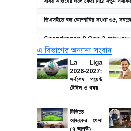
বাবর আজমের দলে ফেরা নিয়ে নতুন সমীক
ডিএসইতে বন্ধ কোম্পানির সংখ্যা ৩৫, সবচেয়
Snapdragon 8 Gen 3 ফোনে নতুন 
এ বিভাগের অন্যান্য সংবাদ
সাকিবের বাড়িতে হামলা নিয়ে মুখ খুললেন 
La Liga
2026-2027:
জেনে নিন আজকের সোনা ও রুপার সর্বশেষ
সর্বশেষ পয়েন্ট
টেবিল ও খবর
১৮০ দিনের মূল্যায়ন শেষে মন্ত্রিসভায় পরিবর্
টিভিতে
SSC Result 2026: যে ৩ উপায়ে জানা
আজকের খেলা
(৭ আগস্ট)