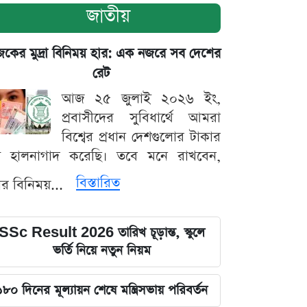
জাতীয়
ের মুদ্রা বিনিময় হার: এক নজরে সব দেশের
রেট
আজ ২৫ জুলাই ২০২৬ ইং,
প্রবাসীদের সুবিধার্থে আমরা
বিশ্বের প্রধান দেশগুলোর টাকার
ট হালনাগাদ করেছি। তবে মনে রাখবেন,
বিস্তারিত
্রার বিনিময়...
SSc Result 2026 তারিখ চূড়ান্ত, স্কুলে
ভর্তি নিয়ে নতুন নিয়ম
১৮০ দিনের মূল্যায়ন শেষে মন্ত্রিসভায় পরিবর্তন