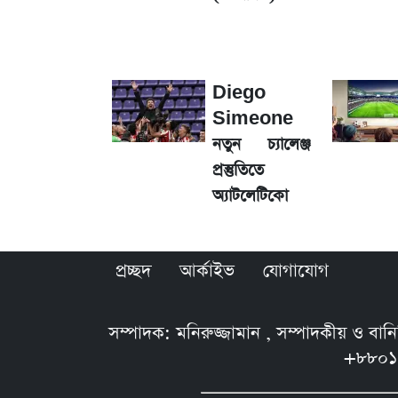
তাপমাত্রা নিয়ে নতুন পূর্বাভাস দিল আবহাওয
আগে দেখে নিন, আজকের সোনার নতুন দাম
Diego
রবির বড় সাফল্য! আয় কম বাড়লেও রেকর্ড মুন
Simeone
নতুন চ্যালেঞ্জ
প্রস্তুতিতে
টিভিতে আজকের খেলা (৭ আগস্ট)
অ্যাটলেটিকো
সৌদিতে বাংলাদেশিদের আকামা নবায়নে বদ
প্রচ্ছদ
আর্কাইভ
যোগাযোগ
সম্পাদক: মনিরুজ্জামান , সম্পাদকীয় ও বা
+৮৮০১