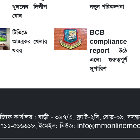
়া অফিস
খুললেন দিলীপ
নতুন পরিকল্পনা
ঘোষ
টিভিতে
BCB
াফা ও গ্রাহক বৃদ্ধি
আজকের খেলার
compliance
খবর
report উঠে
এলো গুরুত্বপূর্ণ
সুপারিশ
লে গেল নিয়ম
নিজ্যিক কার্যালয় : বাড়ী - ৩৬৭/এ, ফ্ল্যাট-২বি, রোড়-০৯, ব
৭১১-৫১৬৬১৮, ইমেইল: নিউজ:
info@mmonlinemed