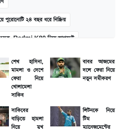
রণ
ে পুরোনোটি ২৪ বছর ধরে নিষ্ক্রিয়
চমক, Redmi K80 নিয়ে আপডেট
দিলীপ ঘোষ
শেখ হাসিনা,
বাবর আজমের
মামলা ও দেশে
দলে ফেরা নিয়ে
 দাম
ফেরা নিয়ে
নতুন সমীকরণ
খোলামেলা
তন
সাকিব
সাকিবের
লিটনকে নিয়ে
 যাবে ফল
বাড়িতে হামলা
টিম
নিয়ে মুখ
ম্যানেজমেন্টের