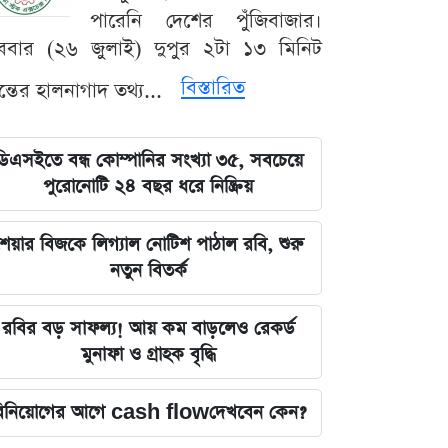
পারেনি দেশের পুঁজিবাজার।
ববার (২৬ জুলাই) দুপুর ২টা ১৩ মিনিট
বিস্তারিত
যন্তের হালনাগাদ তথ্য...
ডিএসইতে বন্ধ কোম্পানির সংখ্যা ৩৫, সবচেয়ে
পুরোনোটি ২৪ বছর ধরে নিষ্ক্রিয়
েয়ার বিজকে লিগ্যাল নোটিশ পাঠাল রবি, শুরু
নতুন বিতর্ক
রবির বড় সাফল্য! আয় কম বাড়লেও রেকর্ড
মুনাফা ও গ্রাহক বৃদ্ধি
িনিয়োগের আগে cash flowদেখবেন কেন?