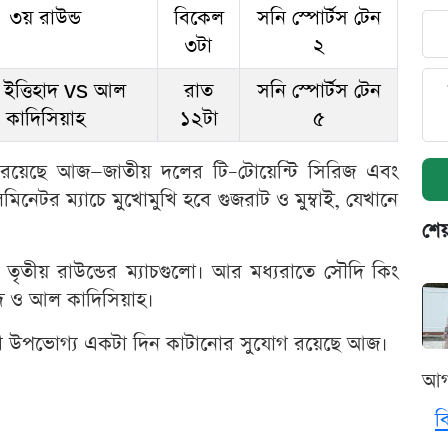
৩য় রাউন্ড
বিকেল
সনি স্পোর্টস টেন
৩টা
২
ইত্তিহাদ vs আল
রাত
সনি স্পোর্টস টেন
কাদিসিয়াহ
১২টা
৫
ম্যাচ রয়েছে আজ—জাতীয় দলের টি–টোয়েন্টি সিরিজ এবং
িনেটর ম্যাচে মুখোমুখি হবে গুজরাট ও মুম্বাই, যেখানে
শেয
ের তৃতীয় রাউন্ডের ম্যাচগুলো। আর মধ্যরাতে সৌদি কিং
াদ ও আল কাদিসিয়াহ।
দেখে উপভোগ্য একটা দিন কাটানোর সুযোগ রয়েছে আজ।
আগ
ব