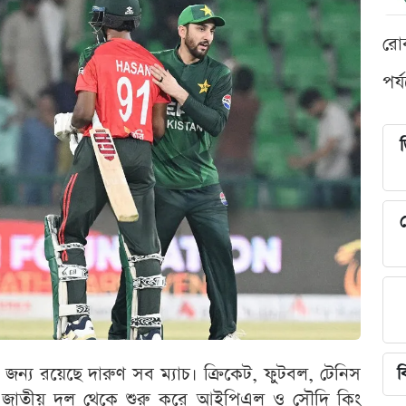
রো
পর্
শ
ন্য রয়েছে দারুণ সব ম্যাচ। ক্রিকেট, ফুটবল, টেনিস
ব
 জাতীয় দল থেকে শুরু করে আইপিএল ও সৌদি কিং