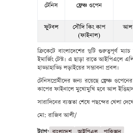
টেনিস
ফ্রেঞ্চ ওপেন
ফুটবল
সৌদি কিং কাপ
আল 
(ফাইনাল)
ক্রিকেটে বাংলাদেশের দুটি গুরুত্বপূর্ণ 
ইমার্জিং টেস্ট। এ ছাড়া রাতে আইপিএলে এলিম
হাড্ডাহাড্ডি লড়াইয়ের সম্ভাবনা প্রবল।
টেনিসপ্রেমীদের জন্য রয়েছে ফ্রেঞ্চ ওপেন
কাপের ফাইনালে মুখোমুখি হবে আল ইত্তিহ
সারাদিনের ব্যস্ততা শেষে পছন্দের খেলা 
মো: রাজিব আলী/
ট্যাগ:
বাংলাদেশ
আইপিএল
পাকিস্তান