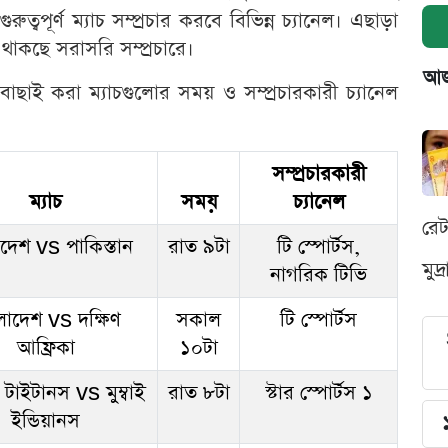
বপূর্ণ ম্যাচ সম্প্রচার করবে বিভিন্ন চ্যানেল। এছাড়া
ও থাকছে সরাসরি সম্প্রচারে।
আজক
াছাই করা ম্যাচগুলোর সময় ও সম্প্রচারকারী চ্যানেল
সম্প্রচারকারী
ম্যাচ
সময়
চ্যানেল
রে
দেশ vs পাকিস্তান
রাত ৯টা
টি স্পোর্টস,
মুদ
নাগরিক টিভি
লাদেশ vs দক্ষিণ
সকাল
টি স্পোর্টস
আফ্রিকা
১০টা
 টাইটানস vs মুম্বাই
রাত ৮টা
স্টার স্পোর্টস ১
ইন্ডিয়ানস