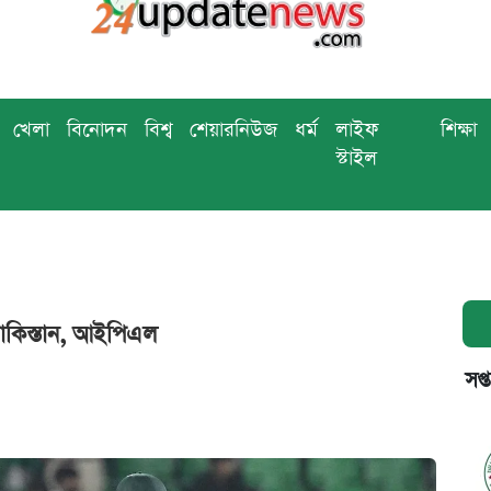
খেলা
বিনোদন
বিশ্ব
শেয়ারনিউজ
ধর্ম
লাইফ
শিক্ষা
স্টাইল
াকিস্তান, আইপিএল
সপ্