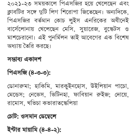
২০২১-২৩ সময়কালে পিএসজির হয়ে খেলেছেন এবং
ক্লাবটির সঙ্গে দুটি লিগ শিরোপা জিতেছেন। অন্যদিকে,
পিএসজির বর্তমান কোচ লুইস এনরিকের অধীনেই
বার্সেলোনায় খেলেছেন মেসি, সুয়ারেজ, বুস্কেটস ও
মাশচেরানো। এই পুনর্মিলন তাই আবেগের এক বিশেষ
অধ্যায় তৈরি করছে।
সম্ভাব্য একাদশ
পিএসজি (৪-৩-৩):
ডোনারুমা; হাকিমি, মারকুইনহোস, উইলিয়ান পাচো,
মেন্ডেস; নেভেস, ভিটিনহা, ফাবিয়ান রুইজ; দোয়ে,
রামোস, খভিচা কভারাতস্কেলিয়া
চোট: ওসমান ডেম্বেলে
ইন্টার মায়ামি (৪-৪-২):