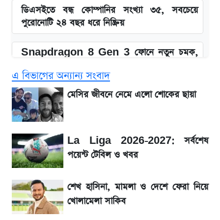
ডিএসইতে বন্ধ কোম্পানির সংখ্যা ৩৫, সবচেয়ে
পুরোনোটি ২৪ বছর ধরে নিষ্ক্রিয়
Snapdragon 8 Gen 3 ফোনে নতুন চমক,
Redmi K80 নিয়ে আপডেট
এ বিভাগের অন্যান্য সংবাদ
SSC Result 2026: যে ৩ উপায়ে জানা যাবে
মেসির জীবনে নেমে এলো শোকের ছায়া
ফল
১৮০ দিনের মূল্যায়ন শেষে মন্ত্রিসভায় পরিবর্তন
La Liga 2026-2027: সর্বশেষ
পয়েন্ট টেবিল ও খবর
জেনে নিন আজকের সোনা ও রুপার সর্বশেষ দাম
শেখ হাসিনা, মামলা ও দেশে ফেরা নিয়ে
আগে দেখে নিন, আজকের সোনার নতুন দাম
খোলামেলা সাকিব