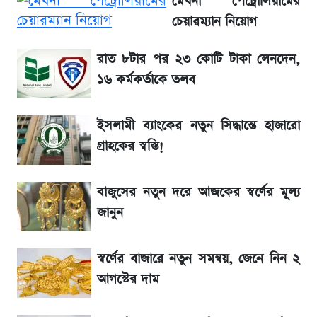
মেঘনা পেট্রোলিয়ামের
code যা মানতে হবে
চেয়ারম্যান নিয়োগ
আগামীকালই স্পষ্ট হবে এসএসসি ফল প্রকাশের
রাত ৮টার পর ২৩ কোটি টাকা লেনদেন,
তারিখ
১৬ কর্মকর্তাকে তলব
শেখ হাসিনার দেশে ফেরা নিয়ে যা বললেন রুমিন
ইসলামী ব্যাংকের নতুন সিদ্ধান্তে হাজারো
ফারহানা
গ্রাহকের স্বস্তি!
লাফিয়ে বাড়ল স্বর্ণের দাম, এক মাসের মধ্যে সর্বোচ্চ
রেকর্ড
বাজুসের নতুন দরে আজকের স্বর্ণের মূল্য
জানুন
বাংলাদেশ নিয়ে যা বললেন সজীব ওয়াজেদ জয়
স্বর্ণের বাজারে নতুন সমন্বয়, জেনে নিন ২
২ লাখ মানুষ অপেক্ষায়, কিন্তু দেখা গেল না শেখ
আগস্টের দাম
হাসিনাকে! এরপর যা ঘটল...