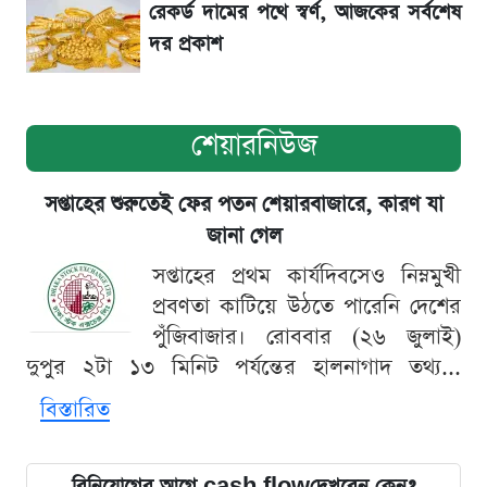
রেকর্ড দামের পথে স্বর্ণ, আজকের সর্বশেষ
দর প্রকাশ
শেয়ারনিউজ
সপ্তাহের শুরুতেই ফের পতন শেয়ারবাজারে, কারণ যা
জানা গেল
সপ্তাহের প্রথম কার্যদিবসেও নিম্নমুখী
প্রবণতা কাটিয়ে উঠতে পারেনি দেশের
পুঁজিবাজার। রোববার (২৬ জুলাই)
দুপুর ২টা ১৩ মিনিট পর্যন্তের হালনাগাদ তথ্য...
বিস্তারিত
বিনিয়োগের আগে cash flowদেখবেন কেন?