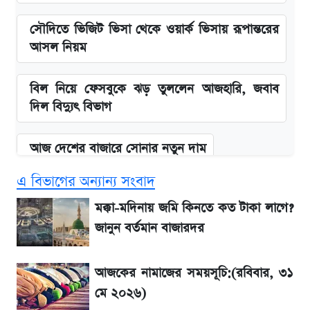
সৌদিতে ভিজিট ভিসা থেকে ওয়ার্ক ভিসায় রূপান্তরের
আসল নিয়ম
বিল নিয়ে ফেসবুকে ঝড় তুললেন আজহারি, জবাব
দিল বিদ্যুৎ বিভাগ
আজ দেশের বাজারে সোনার নতুন দাম
এ বিভাগের অন্যান্য সংবাদ
'এমবাপ্পে বাংলাদেশে'—বড় ঘোষণার পর যা জানাল
সরকার
মক্কা-মদিনায় জমি কিনতে কত টাকা লাগে?
জানুন বর্তমান বাজারদর
BCB compliance report উঠে এলো
গুরুত্বপূর্ণ সুপারিশ
আজকের নামাজের সময়সূচি:(রবিবার, ৩১
মে ২০২৬)
নবম পে-স্কেল নিয়ে চূড়ান্ত প্রস্তুতি, অপেক্ষা মন্ত্রিসভার