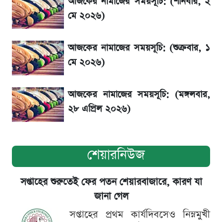
আজকের নামাজের সময়সূচি: (শনিবার, ২
অ্যাটলেটিকো
মে ২০২৬)
বিনিয়োগের আগে cash flowদেখবেন কেন?
আজকের নামাজের সময়সূচি: (শুক্রবার, ১
মে ২০২৬)
আজকের নামাজের সময়সূচি: (মঙ্গলবার,
২৮ এপ্রিল ২০২৬)
শেয়ারনিউজ
সপ্তাহের শুরুতেই ফের পতন শেয়ারবাজারে, কারণ যা
জানা গেল
সপ্তাহের প্রথম কার্যদিবসেও নিম্নমুখী