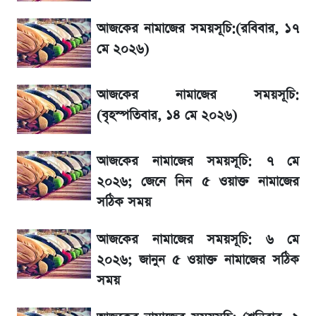
অনুমোদনের
আজকের নামাজের সময়সূচি:(রবিবার, ১৭
মে ২০২৬)
আগামী ৪ দিনের আবহাওয়া নিয়ে বড় সতর্কবার্তা
আজকের নামাজের সময়সূচি:
IMEI নম্বর চেক করার সহজ উপায়; Android ও
(বৃহস্পতিবার, ১৪ মে ২০২৬)
iPhone-এ IMEI দেখবেন যেভাবে
আজকের নামাজের সময়সূচি: ৭ মে
৮ ব্র্যান্ডের ত্বক ফর্সাকারী ক্রিমে ভয়াবহ মাত্রার মার্কারি
২০২৬; জেনে নিন ৫ ওয়াক্ত নামাজের
সঠিক সময়
ভবন নির্মাণে নতুন নিয়ম: বাংলাদেশ building
code যা মানতে হবে
আজকের নামাজের সময়সূচি: ৬ মে
২০২৬; জানুন ৫ ওয়াক্ত নামাজের সঠিক
মেঘনা পেট্রোলিয়ামের চেয়ারম্যান নিয়োগ
সময়
Diego Simeone নতুন চ্যালেঞ্জ প্রস্তুতিতে