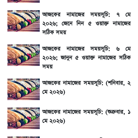
মেঘনা পেট্রোলিয়ামের চেয়ারম্যান নিয়োগ
আজকের নামাজের সময়সূচি: ৭ মে
২০২৬; জেনে নিন ৫ ওয়াক্ত নামাজের
বিনিয়োগের আগে cash flowদেখবেন কেন?
সঠিক সময়
আগামীকালই স্পষ্ট হবে এসএসসি ফল প্রকাশের
আজকের নামাজের সময়সূচি: ৬ মে
তারিখ
২০২৬; জানুন ৫ ওয়াক্ত নামাজের সঠিক
সময়
শেখ হাসিনার দেশে ফেরা নিয়ে যা বললেন রুমিন
ফারহানা
আজকের নামাজের সময়সূচি: (শনিবার, ২
মে ২০২৬)
লাফিয়ে বাড়ল স্বর্ণের দাম, এক মাসের মধ্যে সর্বোচ্চ
রেকর্ড
আজকের নামাজের সময়সূচি: (শুক্রবার, ১
মে ২০২৬)