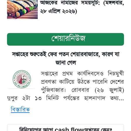
আজকের নামাজের সময়সূচি: (মঙ্গলবার,
২৮ এপ্রিল ২০২৬)
শেয়ারনিউজ
সপ্তাহের শুরুতেই ফের পতন শেয়ারবাজারে, কারণ যা
জানা গেল
সপ্তাহের প্রথম কার্যদিবসেও নিম্নমুখী
প্রবণতা কাটিয়ে উঠতে পারেনি দেশের
পুঁজিবাজার। রোববার (২৬ জুলাই)
দুপুর ২টা ১৩ মিনিট পর্যন্তের হালনাগাদ তথ্য...
বিস্তারিত
বিনিয়োগের আগে cash flowদেখবেন কেন?