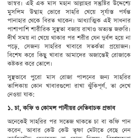
ভাস্বর। এই এক মাস মহান আল্লাহর সন্তুষ্টির উদ্দেশ্যে
মুসলিম উম্মাহ ভোরে সাহরি খেয়ে সূর্যাস্ত পর্যন্ত
পানাহার থেকে বিরত থাকেন। আধ্যাত্মিক এই সাধনার
পাশাপাশি শারীরিক সুস্থতা বজায় রাখাও অত্যন্ত জরুরি।
দীর্ঘ সময় না খেয়ে থাকার পর শরীর যেন দুর্বল হয়ে না
পড়ে, সেজন্য সাহরির খাবারে সতর্কতা প্রয়োজন।
বিশেষ করে কিছু খাবার আমাদের অজান্তেই রোজাকে
কষ্টকর করে তোলে।
সুস্থভাবে পুরো মাস রোজা পালনের জন্য সাহরির
তালিকায় কোন খাবারগুলো রাখা ঝুঁকিপূর্ণ, তা দেখে
নেওয়া যাক:
১. চা, কফি ও কোমল পানীয়র নেতিবাচক প্রভাব
অনেকেই সাহরির পর সতেজ থাকতে চা বা কফি পান
করেন, আবার কেউ কেউ তৃষ্ণা মেটাতে বেছে নেন