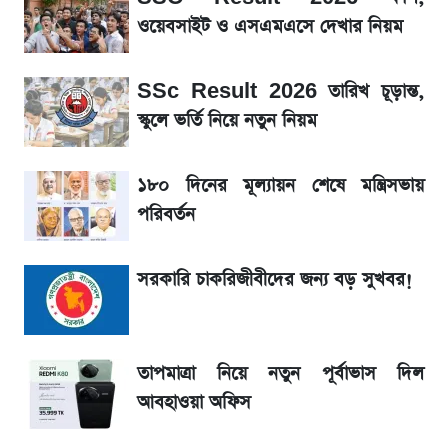
ওয়েবসাইট ও এসএমএসে দেখার নিয়ম
উত্থান-পতনের দোলাচলে শেয়ারবাজার, লেনদেনের
শীর্ষে যে ১০ কোম্পানি
SSc Result 2026 তারিখ চূড়ান্ত,
স্কুলে ভর্তি নিয়ে নতুন নিয়ম
SSC Result প্রকাশ ১০টায়, নতুন এসএমএস
নম্বরসহ জানুন যেভাবে
১৮০ দিনের মূল্যায়ন শেষে মন্ত্রিসভায়
পরিবর্তন
SSC Result 2026 কাল, ওয়েবসাইট ও
এসএমএসে দেখার নিয়ম
সরকারি চাকরিজীবীদের জন্য বড় সুখবর!
মার্কশিটসহ এসএসসি ফল দেখুন এক ক্লিকে, জানুন
পুরো নিয়ম
তাপমাত্রা নিয়ে নতুন পূর্বাভাস দিল
মুনাফা বৃদ্ধির ধারায় ইসলামী ইন্স্যুরেন্স, ছয় মাসের
আবহাওয়া অফিস
হিসাব প্রকাশ