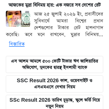
আজকের মুদ্রা বিনিময় হার: এক নজরে সব দেশের রেট
আজ ২৫ জুলাই ২০২৬ ইং, প্রবাসীদের
সুবিধার্থে আমরা বিশ্বের প্রধান
দেশগুলোর টাকার রেট হালনাগাদ
করেছি। তবে মনে রাখবেন, মুদ্রার বিনিময়...
বিস্তারিত
এস আলম আমলে ৫০০ কোটি টাকার ঋণ জালিয়াতির
অভিযোগ, দুদকের দ্বারস্থ ইসলামী ব্যাংক
SSC Result 2026 কাল, ওয়েবসাইট ও
এসএমএসে দেখার নিয়ম
SSc Result 2026 তারিখ চূড়ান্ত, স্কুলে ভর্তি নিয়ে
নতুন নিয়ম