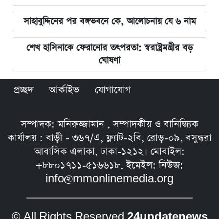
সাহাবুদ্দিনের পর বঙ্গভবনে কে, আলোচনায় যে ৬ নাম
শেখ হাসিনাকে ফেরানোর তৎপরতা: স্বরাষ্ট্রমন্ত্রীর বড়
ঘোষণা
প্রচ্ছদ
আর্কাইভ
যোগাযোগ
সম্পাদক: মনিরুজ্জামান , সম্পাদকীয় ও বানিজ্যিক
কার্যালয় : বাড়ী - ৩৬৭/এ, ফ্ল্যাট-২বি, রোড়-০৯, বসুন্ধরা
আবাসিক এলাকা, ঢাকা-১২১২। মোবাইল:
+৮৮০১৭১১-৫১৬৬১৮, ইমেইল: নিউজ:
info@mmonlinemedia.org
© All Rights Reserved
24updatenews