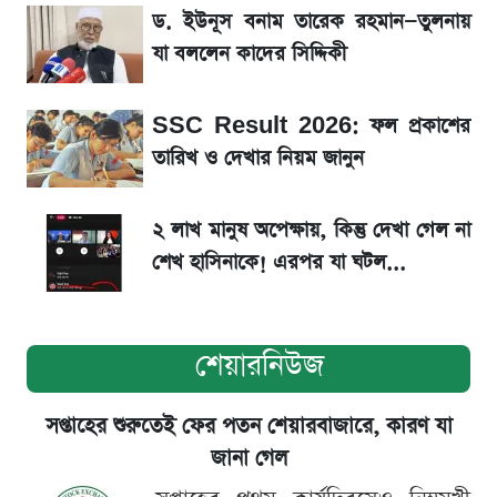
ড. ইউনূস বনাম তারেক রহমান—তুলনায়
এসএসসির ফল প্রকাশ, বোর্ডভিত্তিক পাসের হার
যা বললেন কাদের সিদ্দিকী
দেখুন একনজরে
SSC Result 2026: ফল প্রকাশের
রাজশাহী বিভাগের ২০ কলেজের তালিকা এক নজরে
তারিখ ও দেখার নিয়ম জানুন
SSC Result হাতে পাওয়ার পর যে ভুলগুলো
২ লাখ মানুষ অপেক্ষায়, কিন্তু দেখা গেল না
করবেন না
শেখ হাসিনাকে! এরপর যা ঘটল...
শেয়ারনিউজ
সপ্তাহের শুরুতেই ফের পতন শেয়ারবাজারে, কারণ যা
জানা গেল