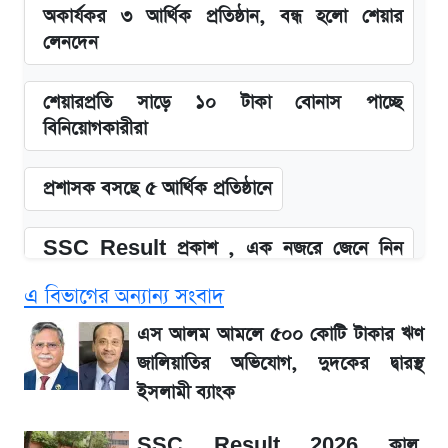
অকার্যকর ৩ আর্থিক প্রতিষ্ঠান, বন্ধ হলো শেয়ার
লেনদেন
শেয়ারপ্রতি সাড়ে ১০ টাকা বোনাস পাচ্ছে
বিনিয়োগকারীরা
প্রশাসক বসছে ৫ আর্থিক প্রতিষ্ঠানে
SSC Result প্রকাশ , এক নজরে জেনে নিন
পাসের হার ও ফল দেখার নিয়ম
এ বিভাগের অন্যান্য সংবাদ
SSC Result 2026 প্রকাশ সোমবার,
এস আলম আমলে ৫০০ কোটি টাকার ঋণ
ওয়েবসাইট ও এসএমএসে জানার নিয়ম
জালিয়াতির অভিযোগ, দুদকের দ্বারস্থ
ইসলামী ব্যাংক
জিএসপি ইনভেস্টমেন্ট নিয়ে বিএসইসির বড় সিদ্ধান্ত,
SSC Result 2026 কাল,
তদন্তে যেসব বিষয়