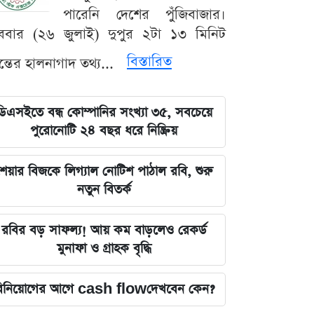
পারেনি দেশের পুঁজিবাজার।
ববার (২৬ জুলাই) দুপুর ২টা ১৩ মিনিট
বিস্তারিত
যন্তের হালনাগাদ তথ্য...
ডিএসইতে বন্ধ কোম্পানির সংখ্যা ৩৫, সবচেয়ে
পুরোনোটি ২৪ বছর ধরে নিষ্ক্রিয়
েয়ার বিজকে লিগ্যাল নোটিশ পাঠাল রবি, শুরু
নতুন বিতর্ক
রবির বড় সাফল্য! আয় কম বাড়লেও রেকর্ড
মুনাফা ও গ্রাহক বৃদ্ধি
িনিয়োগের আগে cash flowদেখবেন কেন?