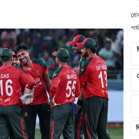
রো
পর্
শ
ব