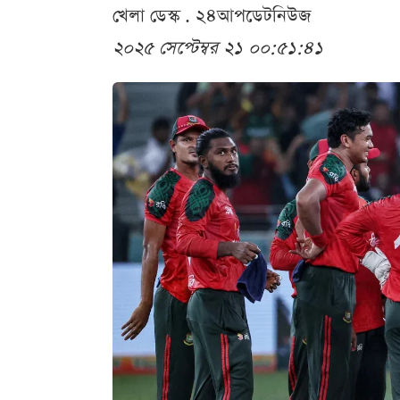
খেলা ডেস্ক . ২৪আপডেটনিউজ
২০২৫ সেপ্টেম্বর ২১ ০০:৫১:৪১