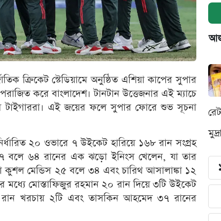
আজক
তিক ক্রিকেট স্টেডিয়ামে অনুষ্ঠিত এশিয়া কাপের সুপার
 পরাজিত করে বাংলাদেশ। টানটান উত্তেজনার এই ম্যাচে
েয় টাইগাররা। এই জয়ের ফলে সুপার ফোরে শুভ সূচনা
রে
মুদ
 নির্ধারিত ২০ ওভারে ৭ উইকেট হারিয়ে ১৬৮ রান সংগ্রহ
ত্র ৩৭ বলে ৬৪ রানের এক ঝড়ো ইনিংস খেলেন, যা তার
়া কুশল মেন্ডিস ২৫ বলে ৩৪ এবং চারিথ আসালাঙ্কা ১২
মধ্যে মোস্তাফিজুর রহমান ২০ রান দিয়ে ৩টি উইকেট
৫ রান খরচায় ২টি এবং তাসকিন আহমেদ ৩৭ রানের