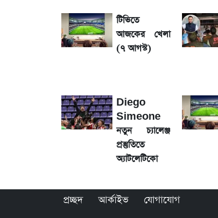
টিভিতে
রবির বড় সাফল্য! আয় কম বাড়লেও রেকর্ড মুন
আজকের খেলা
(৭ আগস্ট)
ডিএসইতে বন্ধ কোম্পানির সংখ্যা ৩৫, সবচেয়
টিভিতে আজকের খেলা (৭ আগস্ট)
Diego
SSC Result 2026: যে ৩ উপায়ে জানা
Simeone
নতুন চ্যালেঞ্জ
প্রস্তুতিতে
সৌদিতে বাংলাদেশিদের আকামা নবায়নে বদ
অ্যাটলেটিকো
দেশি ৫ মাছে মিলল মাইক্রোপ্লাস্টিক!
প্রচ্ছদ
আর্কাইভ
যোগাযোগ