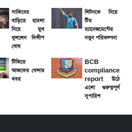
সাকিবের
লিটনকে নিয়ে
াফা ও গ্রাহক বৃদ্ধি
বাড়িতে হামলা
টিম
নিয়ে মুখ
ম্যানেজমেন্টের
ে পুরোনোটি ২৪ বছর ধরে নিষ্ক্রিয়
খুললেন দিলীপ
নতুন পরিকল্পনা
ঘোষ
টিভিতে
BCB
 যাবে ফল
আজকের খেলার
compliance
খবর
report উঠে
এলো গুরুত্বপূর্ণ
লে গেল নিয়ম
সুপারিশ