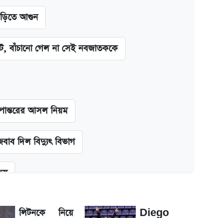
াড়িতে আগুন
িট, বাঁচানো গেল না সেই নবজাতককে
ূপান্তরের আসল নিয়ম
বাব দিল বিদ্যুৎ বিভাগ
জয়
া শেখ হাসিনাকে! এরপর যা ঘটল...
লিটনকে নিয়ে
Diego