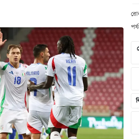
রো
পর্
শ
ব