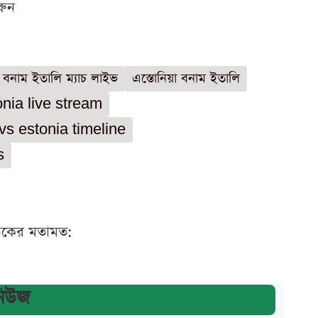
রুন
া বনাম ইতালি ম্যাচ লাইভ
এস্তোনিয়া বনাম ইতালি
onia live stream
 vs estonia timeline
s
ঠকের মতামত:
নিউজ