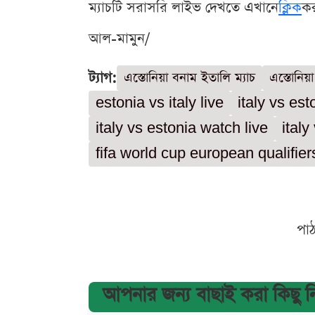
ম্যাচটি সরাসরি লাইভ দেখতে এখানে
ক্লিক
ক
আল-মামুন/
ট্যাগ:
এস্তোনিয়া বনাম ইতালি ম্যাচ
এস্তোনিয়
estonia vs italy live
italy vs est
italy vs estonia watch live
italy
fifa world cup european qualifier
পা
আপনার জন্য বাছাই করা কিছু 