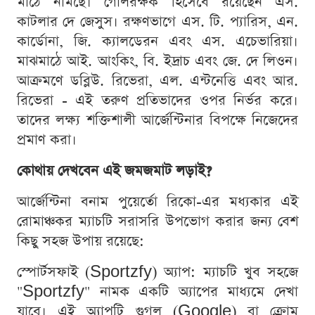
মাঠে নামছে। গোলরক্ষক হিসেবে রয়েছেন এস.
কাটলার দে জেসুস। রক্ষণভাগে এস. টি. প্যারিস, এন.
কার্ডোনা, জি. ক্যালডেরন এবং এস. এচেভারিয়া।
মাঝমাঠে আই. আংকিং, বি. ইদ্রাচ এবং জে. দে লিওন।
আক্রমণে ডব্লিউ. রিভেরা, এল. এন্টনেত্তি এবং আর.
রিভেরা - এই তরুণ প্রতিভাদের ওপর নির্ভর করে।
তাদের লক্ষ্য শক্তিশালী আর্জেন্টিনার বিপক্ষে নিজেদের
প্রমাণ করা।
কোথায় দেখবেন এই জমজমাট লড়াই?
আর্জেন্টিনা বনাম পুয়ের্তো রিকো-এর মধ্যকার এই
রোমাঞ্চকর ম্যাচটি সরাসরি উপভোগ করার জন্য বেশ
কিছু সহজ উপায় রয়েছে:
স্পোর্টসফাই (Sportzfy) অ্যাপ: ম্যাচটি খুব সহজে
"Sportzfy" নামক একটি অ্যাপের মাধ্যমে দেখা
যাবে। এই অ্যাপটি গুগল (Google) বা ক্রোম