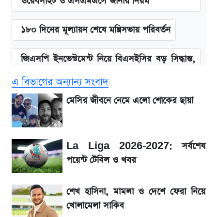
ওয়েবসাইট ও এসএমএসে জানার নিয়ম
১৮০ দিনের মূল্যায়ন শেষে মন্ত্রিসভায় পরিবর্তন
জিএসপি ইনভেস্টমেন্ট নিয়ে বিএসইসির বড় সিদ্ধান্ত,
তদন্তে যেসব বিষয়
এ বিভাগের অন্যান্য সংবাদ
উত্থান-পতনের দোলাচলে শেয়ারবাজার, লেনদেনের
মেসির জীবনে নেমে এলো শোকের ছায়া
শীর্ষে যে ১০ কোম্পানি
আগে দেখে নিন, আজকের সোনার নতুন দাম
La Liga 2026-2027: সর্বশেষ
পয়েন্ট টেবিল ও খবর
SSC Result প্রকাশ ১০টায়, নতুন এসএমএস
নম্বরসহ জানুন যেভাবে
শেখ হাসিনা, মামলা ও দেশে ফেরা নিয়ে
খোলামেলা সাকিব
SSc Result 2026 তারিখ চূড়ান্ত, স্কুলে ভর্তি