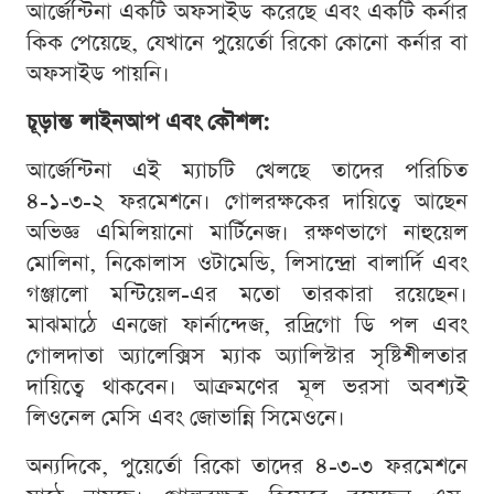
আর্জেন্টিনা একটি অফসাইড করেছে এবং একটি কর্নার
কিক পেয়েছে, যেখানে পুয়ের্তো রিকো কোনো কর্নার বা
অফসাইড পায়নি।
চূড়ান্ত লাইনআপ এবং কৌশল:
আর্জেন্টিনা এই ম্যাচটি খেলছে তাদের পরিচিত
৪-১-৩-২ ফরমেশনে। গোলরক্ষকের দায়িত্বে আছেন
অভিজ্ঞ এমিলিয়ানো মার্টিনেজ। রক্ষণভাগে নাহুয়েল
মোলিনা, নিকোলাস ওটামেন্ডি, লিসান্দ্রো বালার্দি এবং
গঞ্জালো মন্টিয়েল-এর মতো তারকারা রয়েছেন।
মাঝমাঠে এনজো ফার্নান্দেজ, রদ্রিগো ডি পল এবং
গোলদাতা অ্যালেক্সিস ম্যাক অ্যালিস্টার সৃষ্টিশীলতার
দায়িত্বে থাকবেন। আক্রমণের মূল ভরসা অবশ্যই
লিওনেল মেসি এবং জোভান্নি সিমেওনে।
অন্যদিকে, পুয়ের্তো রিকো তাদের ৪-৩-৩ ফরমেশনে