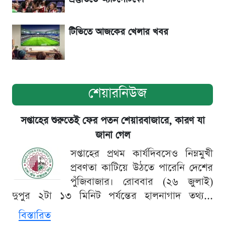
সূর্যগ্রহণের দিন আকাশে চোখ ধাঁধানো দৃশ্য, জেনে নিন
সময় ও স্থান
টিভিতে আজকের খেলার খবর
শেয়ারনিউজ
সপ্তাহের শুরুতেই ফের পতন শেয়ারবাজারে, কারণ যা
জানা গেল
সপ্তাহের প্রথম কার্যদিবসেও নিম্নমুখী
প্রবণতা কাটিয়ে উঠতে পারেনি দেশের
পুঁজিবাজার। রোববার (২৬ জুলাই)
দুপুর ২টা ১৩ মিনিট পর্যন্তের হালনাগাদ তথ্য...
বিস্তারিত