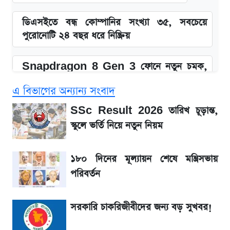
ডিএসইতে বন্ধ কোম্পানির সংখ্যা ৩৫, সবচেয়ে
পুরোনোটি ২৪ বছর ধরে নিষ্ক্রিয়
Snapdragon 8 Gen 3 ফোনে নতুন চমক,
Redmi K80 নিয়ে আপডেট
এ বিভাগের অন্যান্য সংবাদ
SSC Result 2026: যে ৩ উপায়ে জানা যাবে
SSc Result 2026 তারিখ চূড়ান্ত,
ফল
স্কুলে ভর্তি নিয়ে নতুন নিয়ম
১৮০ দিনের মূল্যায়ন শেষে মন্ত্রিসভায় পরিবর্তন
১৮০ দিনের মূল্যায়ন শেষে মন্ত্রিসভায়
পরিবর্তন
জেনে নিন আজকের সোনা ও রুপার সর্বশেষ দাম
সরকারি চাকরিজীবীদের জন্য বড় সুখবর!
আগে দেখে নিন, আজকের সোনার নতুন দাম