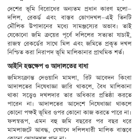
দেশের ভূমি বিরোধের অন্যতম প্রধান কারণ হলো—
দলিল, রেকর্ড এবং বাস্তব ভোগদখল—এই তিনটি
মৌলিক উপাদানের মধ্যে সামঞ্জস্যের অভাব। তাই
যেকোনো জমি ক্রয়ের পূর্বে দলিলের সত্যতা যাচাই,
রাজস্ব রেকর্ডের সাথে মিল এবং জমিতে প্রকৃত দখল
নিশ্চিত করা নিরাপদ ভূমি মালিকানার প্রাথমিক শর্ত।
আইনি হস্তক্ষেপ ও আদালতের বাধা
জমিসংক্রান্ত দেওয়ানি মামলা, রিট আবেদন কিংবা
আদালতের নিষেধাজ্ঞা জারি থাকলে, বৈধ মালিকানা
থাকা সত্ত্বেও দখলদার তার অধিকার প্রতিষ্ঠা করতে
পারেন না। আদালতের আদেশে নিষেধাজ্ঞা থাকলে
কোনো পক্ষই ভূমির ওপর কোনো কাজ করতে পারে না।
ফলস্বরূপ, এমন বহু জমি বছরের পর বছর ধরে
মামলাজটে আবদ্ধ, যেখানে দলিলধারী মালিক বাস্তবে
কোনো ভোগদখল পান না।