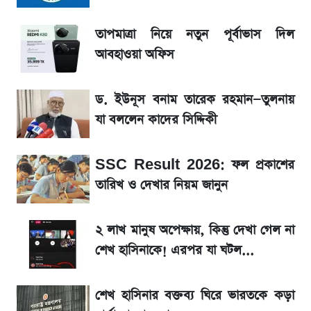
তাপমাত্রা নিয়ে নতুন পূর্বাভাস দিল আবহাওয়া অফিস
তাপমাত্রা নিয়ে নতুন পূর্বাভাস দিল
আবহাওয়া অফিস
টিভিতে আজকের খেলা (৭ আগস্ট)
ড. ইউনূস বনাম তারেক রহমান—তুলনায়
সৌদিতে বাংলাদেশিদের আকামা নবায়নে বদলে গেল
যা বললেন কাদের সিদ্দিকী
নিয়ম
SSC Result 2026: ফল প্রকাশের
La Liga 2026-2027: সর্বশেষ পয়েন্ট টেবিল ও
খবর
তারিখ ও দেখার নিয়ম জানুন
একদিনের ব্যবধানে আজকের সোনার দাম
২ লাখ মানুষ অপেক্ষায়, কিন্তু দেখা গেল না
শেখ হাসিনাকে! এরপর যা ঘটল...
ড. ইউনূস বনাম তারেক রহমান—তুলনায় যা বললেন
কাদের সিদ্দিকী
শেখ হাসিনার বক্তব্য ঘিরে ভারতকে কড়া