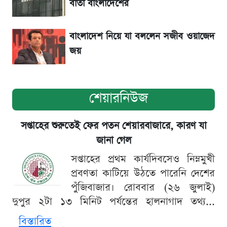
বার্তা বাংলাদেশের
বাংলাদেশ নিয়ে যা বললেন সজীব ওয়াজেদ
জয়
শেয়ারনিউজ
সপ্তাহের শুরুতেই ফের পতন শেয়ারবাজারে, কারণ যা
জানা গেল
সপ্তাহের প্রথম কার্যদিবসেও নিম্নমুখী
প্রবণতা কাটিয়ে উঠতে পারেনি দেশের
পুঁজিবাজার। রোববার (২৬ জুলাই)
দুপুর ২টা ১৩ মিনিট পর্যন্তের হালনাগাদ তথ্য...
বিস্তারিত