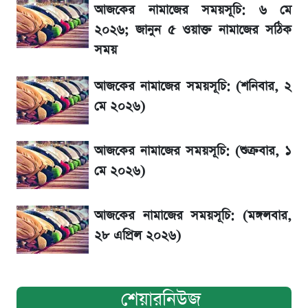
আজকের নামাজের সময়সূচি: ৬ মে
রবির বড় সাফল্য! আয় কম বাড়লেও রেকর্ড মুনাফা ও
২০২৬; জানুন ৫ ওয়াক্ত নামাজের সঠিক
গ্রাহক বৃদ্ধি
সময়
শেয়ার বিজকে লিগ্যাল নোটিশ পাঠাল রবি, শুরু নতুন
আজকের নামাজের সময়সূচি: (শনিবার, ২
বিতর্ক
মে ২০২৬)
সৌদিতে বাংলাদেশিদের আকামা নবায়নে বদলে গেল
আজকের নামাজের সময়সূচি: (শুক্রবার, ১
নিয়ম
মে ২০২৬)
আজকের নামাজের সময়সূচি: (মঙ্গলবার,
২৮ এপ্রিল ২০২৬)
শেয়ারনিউজ