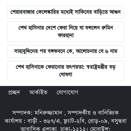
শেয়ারবাজার কেলেঙ্কারির মধ্যেই সাকিবের বাড়িতে আগুন
শেখ হাসিনার দেশে ফেরা নিয়ে যা বললেন রুমিন
ফারহানা
সাহাবুদ্দিনের পর বঙ্গভবনে কে, আলোচনায় যে ৬ নাম
শেখ হাসিনাকে ফেরানোর তৎপরতা: স্বরাষ্ট্রমন্ত্রীর বড়
ঘোষণা
প্রচ্ছদ
আর্কাইভ
যোগাযোগ
সম্পাদক: মনিরুজ্জামান , সম্পাদকীয় ও বানিজ্যিক
কার্যালয় : বাড়ী - ৩৬৭/এ, ফ্ল্যাট-২বি, রোড়-০৯, বসুন্ধরা
আবাসিক এলাকা, ঢাকা-১২১২। মোবাইল: